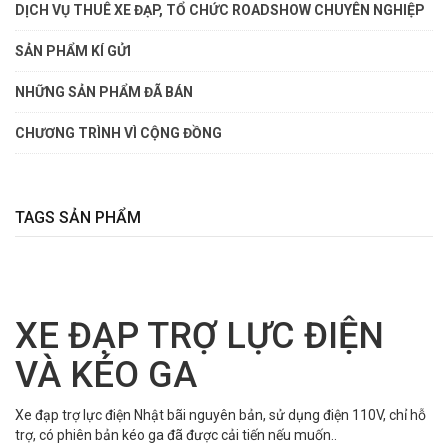
DỊCH VỤ THUÊ XE ĐẠP, TỔ CHỨC ROADSHOW CHUYÊN NGHIỆP
SẢN PHẨM KÍ GỬI
NHỮNG SẢN PHẨM ĐÃ BÁN
CHƯƠNG TRÌNH VÌ CỘNG ĐỒNG
TAGS SẢN PHẨM
XE ĐẠP TRỢ LỰC ĐIỆN
VÀ KÉO GA
Xe đạp trợ lực điện Nhật bãi nguyên bản, sử dụng điện 110V, chỉ hỗ
trợ, có phiên bản kéo ga đã được cải tiến nếu muốn..