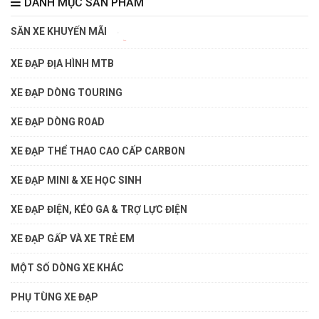
DANH MỤC SẢN PHẨM
SĂN XE KHUYẾN MÃI
XE ĐẠP ĐỊA HÌNH MTB
XE ĐẠP DÒNG TOURING
XE ĐẠP DÒNG ROAD
XE ĐẠP THỂ THAO CAO CẤP CARBON
XE ĐẠP MINI & XE HỌC SINH
XE ĐẠP ĐIỆN, KÉO GA & TRỢ LỰC ĐIỆN
XE ĐẠP GẤP VÀ XE TRẺ EM
MỘT SỐ DÒNG XE KHÁC
PHỤ TÙNG XE ĐẠP