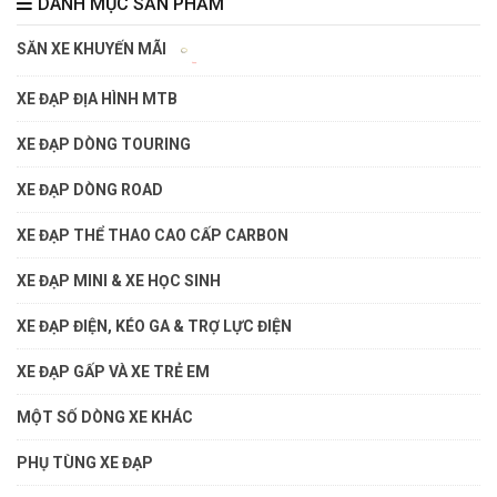
DANH MỤC SẢN PHẨM
SĂN XE KHUYẾN MÃI
XE ĐẠP ĐỊA HÌNH MTB
XE ĐẠP DÒNG TOURING
XE ĐẠP DÒNG ROAD
XE ĐẠP THỂ THAO CAO CẤP CARBON
XE ĐẠP MINI & XE HỌC SINH
XE ĐẠP ĐIỆN, KÉO GA & TRỢ LỰC ĐIỆN
XE ĐẠP GẤP VÀ XE TRẺ EM
MỘT SỐ DÒNG XE KHÁC
PHỤ TÙNG XE ĐẠP