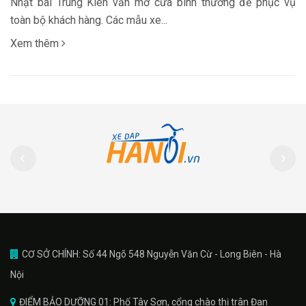
Nhật bãi Trung Kiên vẫn mở cửa bình thường để phục vụ
toàn bộ khách hàng. Các mẫu xe...
Xem thêm
CƠ SỞ CHÍNH: Số 44 Ngõ 548 Nguyễn Văn Cừ - Long Biên - Hà
Nội
ĐIỂM BẢO DƯỠNG 01: Phố Tây Sơn, cổng chào thị trân Đan