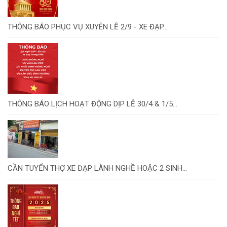
THÔNG BÁO PHỤC VỤ XUYÊN LỄ 2/9 - XE ĐẠP...
THÔNG BÁO LỊCH HOẠT ĐỘNG DỊP LỄ 30/4 & 1/5...
CẦN TUYỂN THỢ XE ĐẠP LÀNH NGHỀ HOẶC 2 SINH...