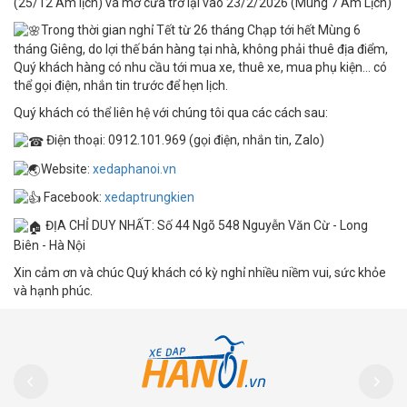
(25/12 Âm lịch) và mở cửa trở lại vào 23/2/2026 (Mùng 7 Âm Lịch)
Trong thời gian nghỉ Tết từ 26 tháng Chạp tới hết Mùng 6
tháng Giêng, do lợi thế bán hàng tại nhà, không phải thuê địa điểm,
Quý khách hàng có nhu cầu tới mua xe, thuê xe, mua phụ kiện... có
thể gọi điện, nhắn tin trước để hẹn lịch.
Quý khách có thể liên hệ với chúng tôi qua các cách sau:
Điện thoại: 0912.101.969 (gọi điện, nhắn tin, Zalo)
Website:
xedaphanoi.vn
Facebook:
xedaptrungkien
ĐỊA CHỈ DUY NHẤT: Số 44 Ngõ 548 Nguyễn Văn Cừ - Long
Biên - Hà Nội
Xin cảm ơn và chúc Quý khách có kỳ nghỉ nhiều niềm vui, sức khỏe
và hạnh phúc.