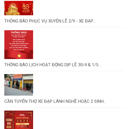
THÔNG BÁO PHỤC VỤ XUYÊN LỄ 2/9 - XE ĐẠP...
THÔNG BÁO LỊCH HOẠT ĐỘNG DỊP LỄ 30/4 & 1/5...
CẦN TUYỂN THỢ XE ĐẠP LÀNH NGHỀ HOẶC 2 SINH...