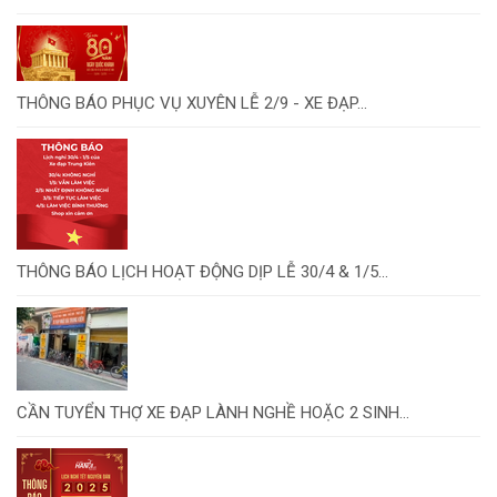
THÔNG BÁO PHỤC VỤ XUYÊN LỄ 2/9 - XE ĐẠP...
THÔNG BÁO LỊCH HOẠT ĐỘNG DỊP LỄ 30/4 & 1/5...
CẦN TUYỂN THỢ XE ĐẠP LÀNH NGHỀ HOẶC 2 SINH...