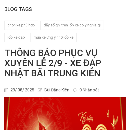
BLOG TAGS
chọn xe phù hợp
dãy số ghi trên lốp xe có ý nghĩa gì
lốp xe đạp
mua xe ưng ý nhờ lốp xe
THÔNG BÁO PHỤC VỤ
XUYÊN LỄ 2/9 - XE ĐẠP
NHẬT BÃI TRUNG KIÊN
29/ 08/ 2025
Bùi Đăng Kiên
0 Nhận xét