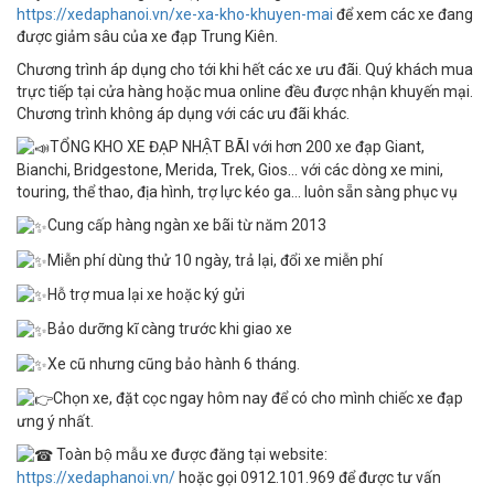
https://xedaphanoi.vn/xe-xa-kho-khuyen-mai
để xem các xe đang
được giảm sâu của xe đạp Trung Kiên.
Chương trình áp dụng cho tới khi hết các xe ưu đãi. Quý khách mua
trực tiếp tại cửa hàng hoặc mua online đều được nhận khuyến mại.
Chương trình không áp dụng với các ưu đãi khác.
TỔNG KHO XE ĐẠP NHẬT BÃI với hơn 200 xe đạp Giant,
Bianchi, Bridgestone, Merida, Trek, Gios... với các dòng xe mini,
touring, thể thao, địa hình, trợ lực kéo ga... luôn sẵn sàng phục vụ
Cung cấp hàng ngàn xe bãi từ năm 2013
Miễn phí dùng thử 10 ngày, trả lại, đổi xe miễn phí
Hỗ trợ mua lại xe hoặc ký gửi
Bảo dưỡng kĩ càng trước khi giao xe
Xe cũ nhưng cũng bảo hành 6 tháng.
Chọn xe, đặt cọc ngay hôm nay để có cho mình chiếc xe đạp
ưng ý nhất.
Toàn bộ mẫu xe được đăng tại website:
https://xedaphanoi.vn/
hoặc gọi 0912.101.969 để được tư vấn