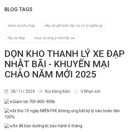
BLOG TAGS
chọn xe phù hợp
dãy số ghi trên lốp xe có ý nghĩa gì
lốp xe đạp
mua xe ưng ý nhờ lốp xe
DỌN KHO THANH LÝ XE ĐẠP
NHẬT BÃI - KHUYẾN MẠI
CHÀO NĂM MỚI 2025
28/ 11/ 2024
Bùi Đăng Kiên
0 Nhận xét
Giảm tới 700-800-900k
Đi thử 10 ngày MIỄN PHÍ, không ưng bất ký lý nào hoàn tiền
100%
Xe đã bảo dưỡng kĩ, bảo hành 6 tháng