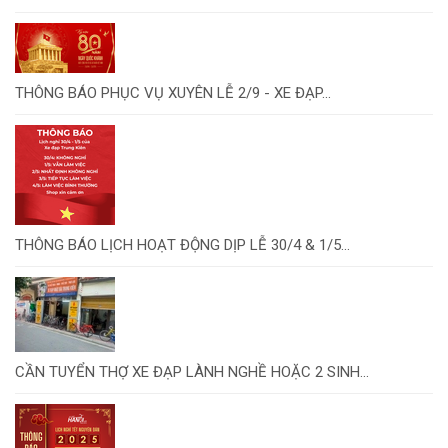
THÔNG BÁO PHỤC VỤ XUYÊN LỄ 2/9 - XE ĐẠP...
THÔNG BÁO LỊCH HOẠT ĐỘNG DỊP LỄ 30/4 & 1/5...
CẦN TUYỂN THỢ XE ĐẠP LÀNH NGHỀ HOẶC 2 SINH...