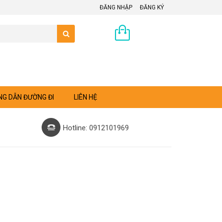
ĐĂNG NHẬP
ĐĂNG KÝ
0 sản phẩm
G DẪN ĐƯỜNG ĐI
LIÊN HỆ
Hotline: 0912101969