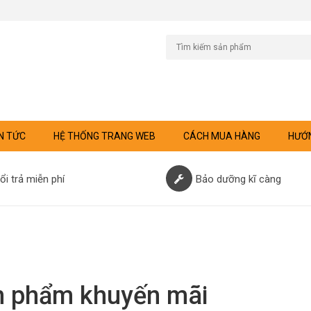
N TỨC
HỆ THỐNG TRANG WEB
CÁCH MUA HÀNG
HƯỚN
ổi trả miễn phí
Bảo dưỡng kĩ càng
n phẩm khuyến mãi