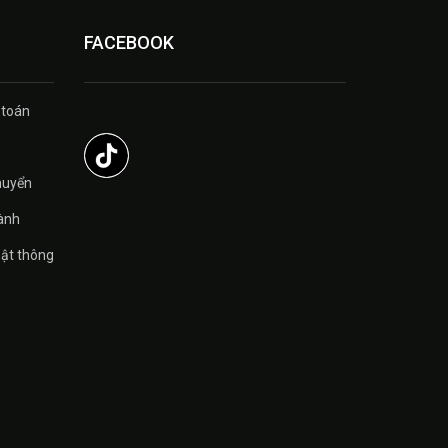
FACEBOOK
 toán
̉
huyển
ành
ật thông