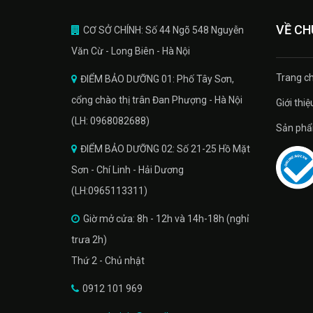
VỀ CH
CƠ SỞ CHÍNH: Số 44 Ngõ 548 Nguyễn
Văn Cừ - Long Biên - Hà Nội
Trang ch
ĐIỂM BẢO DƯỠNG 01: Phố Tây Sơn,
cổng chào thị trân Đan Phượng - Hà Nội
Giới thiệ
(LH: 0968082688)
Sản phâ
ĐIỂM BẢO DƯỠNG 02: Số 21-25 Hồ Mặt
Sơn - Chí Linh - Hải Dương
(LH:0965113311)
Giờ mở cửa: 8h - 12h và 14h-18h (nghỉ
trưa 2h)
Thứ 2 - Chủ nhật
0912 101 969