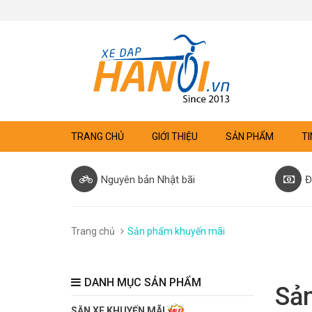
TRANG CHỦ
GIỚI THIỆU
SẢN PHẨM
TI
Nguyên bản Nhật bãi
Đ
Trang chủ
Sản phẩm khuyến mãi
DANH MỤC SẢN PHẨM
Sả
SĂN XE KHUYẾN MÃI