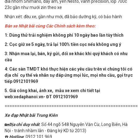
đĩa nhôm Shimano, dây âm, yên Nesto, vành precision, lốp 700c
23c gần như mưới zin theo xe
Nhận xét: đều xe, gần như mới, đã bảo dưỡng kỹ, có bảo hành
Bán xe Nhật bãi cùng Các Chính sách kèm theo:
1: Dùng thử trải nghiệm không phí 10 ngày bao lần tùy thích
2: Cọc giữ xe 5 ngày, trả lại 100% tiền cọc nếu không ưng ý
3: Nhận mua lại, bán, ký gửi, đổi xe khác khi quý khách có nhu
cầu
4:
Các sàn TMDT khó thực hiện các yêu cầu trên vì chúng tôi có
địa chỉ cụ thể và nhân sự đáp ứng mọi lúc, mọi nhu cầu, gọi trực
tiếp 0912101969
5.
Giá công khai, ảnh xe, mẫu xe xem chi tiết tại
web:xedaphanoi.vn- ĐT 0912101969
======================================================
Xe đạp Nhật bãi Trung Kiên
🏡
Địa chỉ duy nhất
: Số 44 ngõ 548 Nguyễn Văn Cừ, Long Biên, Hà
Nội - tránh nhầm lẫn - Đăng ký KD từ 2013)
☎️
Hotline
: 0912 101 969