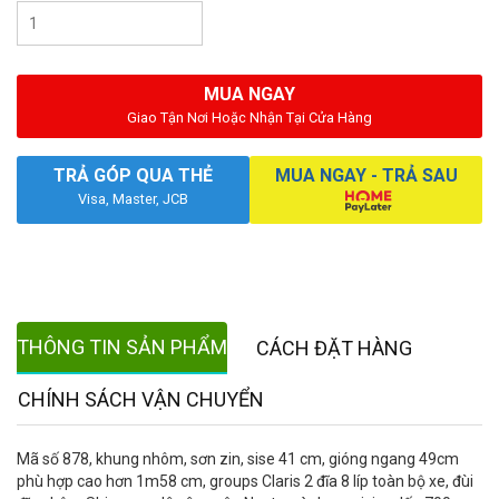
MUA NGAY
Giao Tận Nơi Hoặc Nhận Tại Cửa Hàng
TRẢ GÓP QUA THẺ
MUA NGAY - TRẢ SAU
Visa, Master, JCB
THÔNG TIN SẢN PHẨM
CÁCH ĐẶT HÀNG
CHÍNH SÁCH VẬN CHUYỂN
Mã số 878, khung nhôm, sơn zin, sise 41 cm, gióng ngang 49cm
phù hợp cao hơn 1m58 cm, groups Claris 2 đĩa 8 líp toàn bộ xe, đùi