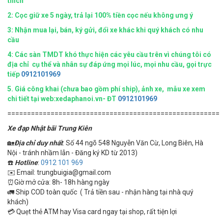
thích
2: Cọc giữ xe 5 ngày, trả lại 100% tiền cọc nếu không ưng ý
3: Nhận mua lại, bán, ký gửi, đổi xe khác khi quý khách có nhu
cầu
4:
Các sàn TMDT khó thực hiện các yêu cầu trên vì chúng tôi có
địa chỉ cụ thể và nhân sự đáp ứng mọi lúc, mọi nhu cầu, gọi trực
tiếp
0912101969
5.
Giá công khai (chưa bao gồm phí ship), ảnh xe, mẫu xe xem
chi tiết tại web:xedaphanoi.vn- ĐT
0912101969
======================================================
Xe đạp Nhật bãi Trung Kiên
🏡
Địa chỉ duy nhất
: Số 44 ngõ 548 Nguyễn Văn Cừ, Long Biên, Hà
Nội - tránh nhầm lẫn - Đăng ký KD từ 2013)
☎️
Hotline
:
0912 101 969
✉️ Email: trungbuigia@gmail.com
⏰Giờ mở cửa: 8h- 18h hàng ngày
🚛 Ship COD toàn quốc ( Trả tiền sau - nhận hàng tại nhà quý
khách)
💳 Quẹt thẻ ATM hay Visa card ngay tại shop, rất tiện lợi