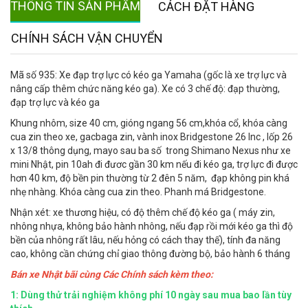
THÔNG TIN SẢN PHẨM
CÁCH ĐẶT HÀNG
CHÍNH SÁCH VẬN CHUYỂN
Mã số 935: Xe đạp trợ lực có kéo ga Yamaha (gốc là xe trợ lực và
nâng cấp thêm chức năng kéo ga). Xe có 3 chế độ: đạp thường,
đạp trợ lực và kéo ga
Khung nhôm, size 40 cm, gióng ngang 56 cm,khóa cổ, khóa càng
cua zin theo xe, gacbaga zin, vành inox Bridgestone 26 Inc , lốp 26
x 13/8 thông dụng, mayo sau ba số trong Shimano Nexus như xe
mini Nhật, pin 10ah đi đươc gần 30 km nếu đi kéo ga, trợ lực đi được
hơn 40 km, độ bền pin thường từ 2 đên 5 năm, đạp không pin khá
nhẹ nhàng. Khóa càng cua zin theo. Phanh má Bridgestone.
Nhận xét: xe thương hiệu, có độ thêm chế độ kéo ga ( máy zin,
nhông nhựa, không bảo hành nhông, nếu đạp rồi mới kéo ga thì độ
bền của nhông rất lâu, nếu hỏng có cách thay thế), tính đa năng
cao, không cần chứng chỉ giao thông đường bộ, bảo hành 6 tháng
Bán xe Nhật bãi cùng Các Chính sách kèm theo:
1: Dùng thử trải nghiệm không phí 10 ngày sau mua bao lần tùy