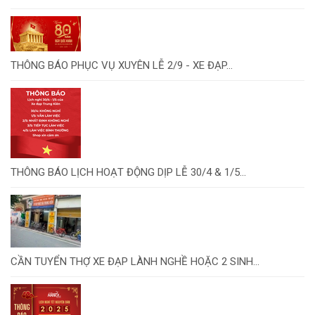
THÔNG BÁO PHỤC VỤ XUYÊN LỄ 2/9 - XE ĐẠP...
THÔNG BÁO LỊCH HOẠT ĐỘNG DỊP LỄ 30/4 & 1/5...
CẦN TUYỂN THỢ XE ĐẠP LÀNH NGHỀ HOẶC 2 SINH...