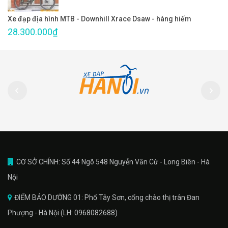
Xe đạp địa hình MTB - Downhill Xrace Dsaw - hàng hiếm
28.300.000₫
CƠ SỞ CHÍNH: Số 44 Ngõ 548 Nguyễn Văn Cừ - Long Biên - Hà
Nội
ĐIỂM BẢO DƯỠNG 01: Phố Tây Sơn, cổng chào thị trân Đan
Phượng - Hà Nội (LH: 0968082688)