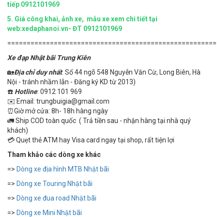
tiếp 0912101969
5.
Giá công khai, ảnh xe, mẫu xe xem chi tiết tại
web:xedaphanoi.vn- ĐT 0912101969
======================================================
Xe đạp Nhật bãi Trung Kiên
🏡
Địa chỉ duy nhất
: Số 44 ngõ 548 Nguyễn Văn Cừ, Long Biên, Hà
Nội - tránh nhầm lẫn - Đăng ký KD từ 2013)
☎️
Hotline
: 0912 101 969
✉️ Email: trungbuigia@gmail.com
⏰Giờ mở cửa: 8h- 18h hàng ngày
🚛 Ship COD toàn quốc ( Trả tiền sau - nhận hàng tại nhà quý
khách)
💳 Quẹt thẻ ATM hay Visa card ngay tại shop, rất tiện lợi
Tham khảo các dòng xe khác
=>
Dòng xe địa hình MTB Nhật bãi
=>
Dòng xe Touring Nhật bãi
=>
Dòng xe đua road Nhật bãi
=>
Dòng xe Mini Nhật bãi