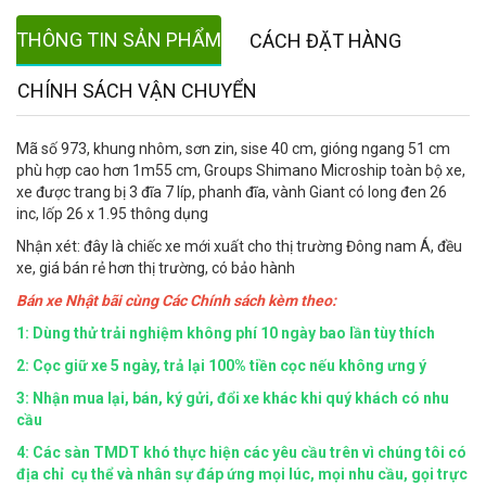
THÔNG TIN SẢN PHẨM
CÁCH ĐẶT HÀNG
CHÍNH SÁCH VẬN CHUYỂN
Mã số 973, khung nhôm, sơn zin, sise 40 cm, gióng ngang 51 cm
phù hợp cao hơn 1m55 cm, Groups Shimano Microship toàn bộ xe,
xe được trang bị 3 đĩa 7 líp, phanh đĩa, vành Giant có long đen 26
inc, lốp 26 x 1.95 thông dụng
Nhận xét: đây là chiếc xe mới xuất cho thị trường Đông nam Á, đều
xe, giá bán rẻ hơn thị trường, có bảo hành
Bán xe Nhật bãi cùng Các Chính sách kèm theo:
1: Dùng thử trải nghiệm không phí 10 ngày bao lần tùy thích
2: Cọc giữ xe 5 ngày, trả lại 100% tiền cọc nếu không ưng ý
3: Nhận mua lại, bán, ký gửi, đổi xe khác khi quý khách có nhu
cầu
4:
Các sàn TMDT khó thực hiện các yêu cầu trên vì chúng tôi có
địa chỉ cụ thể và nhân sự đáp ứng mọi lúc, mọi nhu cầu, gọi trực