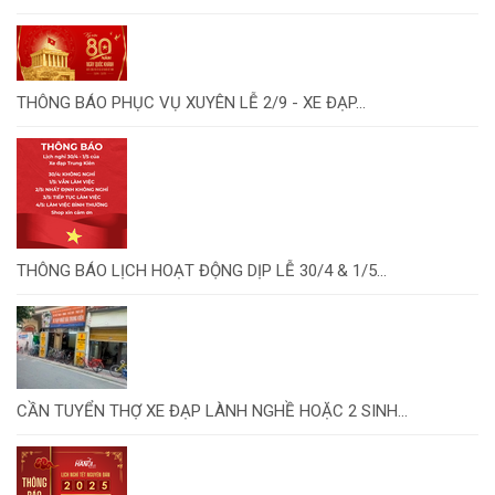
THÔNG BÁO PHỤC VỤ XUYÊN LỄ 2/9 - XE ĐẠP...
THÔNG BÁO LỊCH HOẠT ĐỘNG DỊP LỄ 30/4 & 1/5...
CẦN TUYỂN THỢ XE ĐẠP LÀNH NGHỀ HOẶC 2 SINH...