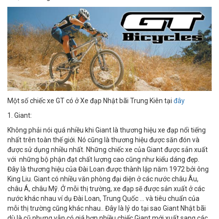
Một số chiếc xe GT có ở Xe đạp Nhật bãi Trung Kiên tại
đây
1. Giant:
Không phải nói quá nhiều khi Giant là thương hiệu xe đạp nổi tiếng
nhất trên toàn thế giới. Nó cũng là thương hiệu được săn đón và
được sử dụng nhiều nhất. Những chiếc xe của Giant được sản xuất
với những bộ phận đạt chất lượng cao cũng như kiểu dáng đẹp.
Đây là thương hiệu của Đài Loan được thành lập năm 1972 bởi ông
King Liu. Giant có nhiều văn phòng đại diện ở các nước châu Âu,
châu Á, châu Mỹ. Ở mỗi thị trường, xe đạp sẽ được sản xuất ở các
nước khác nhau ví dụ Đài Loan, Trung Quốc … và tiêu chuẩn của
mỗi thị trường cũng khác nhau.. Đây là lý do tại sao Giant Nhật bãi
dù là cũ nhưng vẫn có giá hơn nhiều chiếc Giant mới xuất sang các