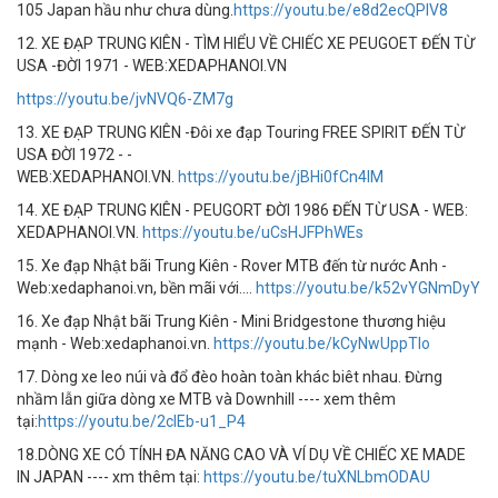
105 Japan hầu như chưa dùng.
https://youtu.be/e8d2ecQPlV8
12. XE ĐẠP TRUNG KIÊN - TÌM HIỂU VỀ CHIẾC XE PEUGOET ĐẾN TỪ
USA -ĐỜI 1971 - WEB:XEDAPHANOI.VN
https://youtu.be/jvNVQ6-ZM7g
13. XE ĐẠP TRUNG KIÊN -Đôi xe đạp Touring FREE SPIRIT ĐẾN TỪ
USA ĐỜI 1972 - -
WEB:XEDAPHANOI.VN.
https://youtu.be/jBHi0fCn4lM
14. XE ĐẠP TRUNG KIÊN - PEUGORT ĐỜI 1986 ĐẾN TỪ USA - WEB:
XEDAPHANOI.VN.
https://youtu.be/uCsHJFPhWEs
15. Xe đạp Nhật bãi Trung Kiên - Rover MTB đến từ nước Anh -
Web:xedaphanoi.vn, bền mãi với....
https://youtu.be/k52vYGNmDyY
16. Xe đạp Nhật bãi Trung Kiên - Mini Bridgestone thương hiệu
mạnh - Web:xedaphanoi.vn.
https://youtu.be/kCyNwUppTlo
17. Dòng xe leo núi và đổ đèo hoàn toàn khác biêt nhau. Đừng
nhầm lẫn giữa dòng xe MTB và Downhill ---- xem thêm
tại:
https://youtu.be/2cIEb-u1_P4
18.DÒNG XE CÓ TÍNH ĐA NĂNG CAO VÀ VÍ DỤ VỀ CHIẾC XE MADE
IN JAPAN ---- xm thêm tại:
https://youtu.be/tuXNLbmODAU