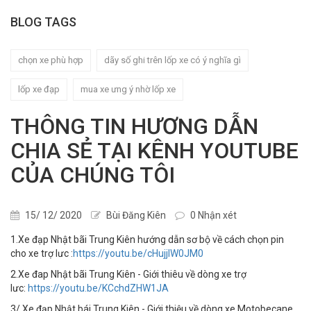
BLOG TAGS
chọn xe phù hợp
dãy số ghi trên lốp xe có ý nghĩa gì
lốp xe đạp
mua xe ưng ý nhờ lốp xe
THÔNG TIN HƯƠNG DẪN
CHIA SẺ TẠI KÊNH YOUTUBE
CỦA CHÚNG TÔI
15/ 12/ 2020
Bùi Đăng Kiên
0 Nhận xét
1.Xe đạp Nhật bãi Trung Kiên hướng dẫn sơ bộ về cách chọn pin
cho xe trợ lưc :
https://youtu.be/cHujjIW0JM0
2.Xe đap Nhật bãi Trung Kiên - Giới thiêu về dòng xe trợ
lưc:
https://youtu.be/KCchdZHW1JA
3/ Xe đạp Nhật bái Trung Kiên - Giới thiệu về dòng xe Motobecane