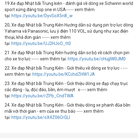
19.Xe đạp Nhật bãi Trung kiên - đánh giá về dòng xe Schwinn world
sport xứng đáng top one in USA----- xem thêm
tại:
https://youtu.be/DyvSoX5n8_w
20, Xe đạp Nhật bãi Trung Kiên Hướng dẫn sử dụng pin trợ lưc dòng
Yahama và Panasonic, lưu ý điện 110 VOL, sử dụng như xạc điện
thoại, khá đơn giản ----- xem thêm
tại:
https://youtu.be/UJ2HJoO_tt0
21. Xe đạp Nhật bãi Trung Kiên hướng dẫn sơ bộ về cách chọn pin
cho xe trợ lưc ----- xem thêm tại:
https://youtu.be/cHujjIW0JM0
22. Xe đap Nhật bãi Trung Kiên - Giới thiêu về dòng xe trợ lưc - ---
xem thêm tại:
https://youtu.be/KCchdZHW1JA
23. Xe đạp Nhật bãi Trung Kiên - Giới thiệu dòng xe đạp chạy trục
các đăng - lạ, độc đáo, bền, êm mượt x---- xem thêm
tại:
https://youtu.be/rZPb_CndTWA
24. Xe đạp Nhật bãi Trung Kiên - Giới thiệu dòng xe phanh đũa bền
mãi với thời gian - em của xe thư báo ---- xem thêm
tại:
https://youtu.be/oX4Z06CrGLI