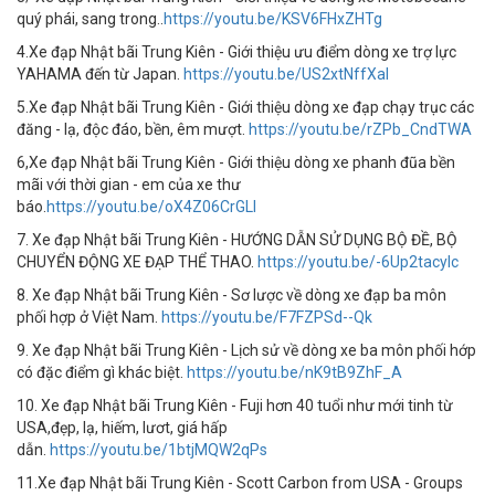
quý phái, sang trong..
https://youtu.be/KSV6FHxZHTg
4.Xe đạp Nhật bãi Trung Kiên - Giới thiệu ưu điểm dòng xe trợ lực
YAHAMA đến từ Japan.
https://youtu.be/US2xtNffXaI
5.Xe đạp Nhật bãi Trung Kiên - Giới thiệu dòng xe đạp chạy trục các
đăng - lạ, độc đáo, bền, êm mượt.
https://youtu.be/rZPb_CndTWA
6,Xe đạp Nhật bãi Trung Kiên - Giới thiệu dòng xe phanh đũa bền
mãi với thời gian - em của xe thư
báo.
https://youtu.be/oX4Z06CrGLI
7. Xe đạp Nhật bãi Trung Kiên - HƯỚNG DẪN SỬ DỤNG BỘ ĐỀ, BỘ
CHUYỂN ĐỘNG XE ĐẠP THỂ THAO.
https://youtu.be/-6Up2tacylc
8. Xe đạp Nhật bãi Trung Kiên - Sơ lược về dòng xe đạp ba môn
phối hợp ở Việt Nam.
https://youtu.be/F7FZPSd--Qk
9. Xe đạp Nhật bãi Trung Kiên - Lịch sử về dòng xe ba môn phối hớp
có đặc điểm gì khác biệt.
https://youtu.be/nK9tB9ZhF_A
10. Xe đạp Nhật bãi Trung Kiên - Fuji hơn 40 tuổi như mới tinh từ
USA,đẹp, lạ, hiếm, lươt, giá hấp
dẫn.
https://youtu.be/1btjMQW2qPs
11.Xe đạp Nhật bãi Trung Kiên - Scott Carbon from USA - Groups