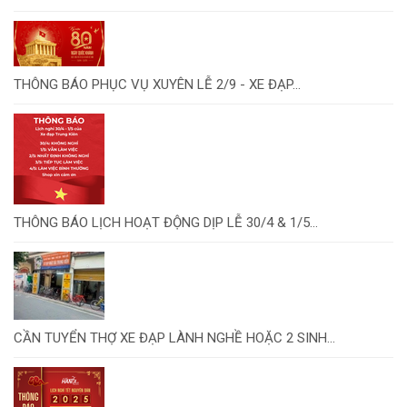
THÔNG BÁO PHỤC VỤ XUYÊN LỄ 2/9 - XE ĐẠP...
THÔNG BÁO LỊCH HOẠT ĐỘNG DỊP LỄ 30/4 & 1/5...
CẦN TUYỂN THỢ XE ĐẠP LÀNH NGHỀ HOẶC 2 SINH...