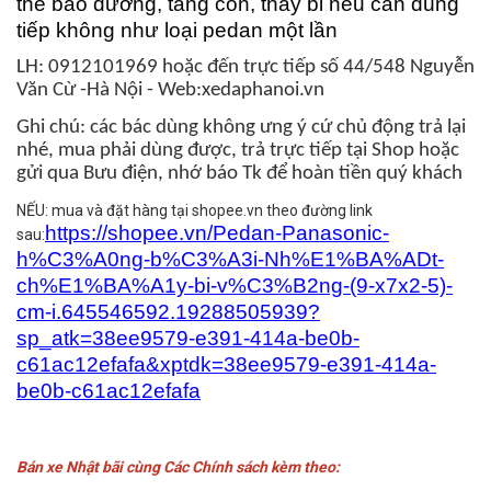
thể bảo dưỡng, tăng côn, thay bi nếu cần dùng
tiếp không như loại pedan một lần
LH: 0912101969 hoặc đến trực tiếp số 44/548 Nguyễn
Văn Cừ -Hà Nội - Web:xedaphanoi.vn
Ghi chú: các bác dùng không ưng ý cứ chủ động trả lại
nhé, mua phải dùng được, trả trực tiếp tại Shop hoặc
gửi qua Bưu điện, nhớ báo Tk để hoàn tiền quý khách
NẾU: mua và đặt hàng tại shopee.vn theo đường link
https://shopee.vn/Pedan-Panasonic-
sau:
h%C3%A0ng-b%C3%A3i-Nh%E1%BA%ADt-
ch%E1%BA%A1y-bi-v%C3%B2ng-(9-x7x2-5)-
cm-i.645546592.19288505939?
sp_atk=38ee9579-e391-414a-be0b-
c61ac12efafa&xptdk=38ee9579-e391-414a-
be0b-c61ac12efafa
Bán xe Nhật bãi cùng Các Chính sách kèm theo: