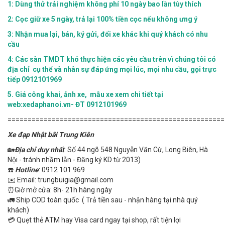
1: Dùng thử trải nghiệm không phí 10 ngày bao lần tùy thích
2: Cọc giữ xe 5 ngày, trả lại 100% tiền cọc nếu không ưng ý
3: Nhận mua lại, bán, ký gửi, đổi xe khác khi quý khách có nhu
cầu
4:
Các sàn TMDT khó thực hiện các yêu cầu trên vì chúng tôi có
địa chỉ cụ thể và nhân sự đáp ứng mọi lúc, mọi nhu cầu, gọi trực
tiếp 0912101969
5.
Giá công khai, ảnh xe, mẫu xe xem chi tiết tại
web:xedaphanoi.vn- ĐT 0912101969
======================================================
Xe đạp Nhật bãi Trung Kiên
🏡
Địa chỉ duy nhất
: Số 44 ngõ 548 Nguyễn Văn Cừ, Long Biên, Hà
Nội - tránh nhầm lẫn - Đăng ký KD từ 2013)
☎️
Hotline
: 0912 101 969
✉️ Email: trungbuigia@gmail.com
⏰Giờ mở cửa: 8h- 21h hàng ngày
🚛 Ship COD toàn quốc ( Trả tiền sau - nhận hàng tại nhà quý
khách)
💳 Quẹt thẻ ATM hay Visa card ngay tại shop, rất tiện lợi