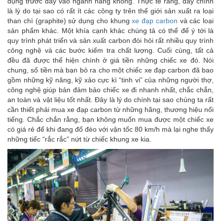
dụng trước đây vào ngành hàng không. Thực tế rằng, đây chính
là lý do tại sao có rất ít các công ty trên thế giới sản xuất ra loại
than chì (graphite) sử dụng cho khung
xe đạp carbon
và các loại
sản phẩm khác. Một khía cạnh khác chúng tả có thể để ý tới là
quy trình phát triển và sản xuất carbon đòi hỏi rất nhiều quy trình
công nghệ và các bước kiểm tra chất lượng. Cuối cùng, tất cả
đều đã được thể hiện chính ở giá tiền những chiếc xe đó. Nói
chung, số tiền mà bạn bỏ ra cho một chiếc xe đạp carbon đã bao
gồm những kỹ năng, kỹ xảo cực kì “tinh vi” của những người thợ,
công nghệ giúp bản đảm bảo chiếc xe đi nhanh nhất, chắc chắn,
an toàn và vật liệu tốt nhất. Đây là lý do chính tại sao chúng ta rất
cần thiết phải mua xe đạp carbon từ những hãng, thương hiệu nổi
tiếng. Chắc chắn rằng, bạn không muốn mua được một chiếc xe
có giá rẻ để khi đang đổ đèo với vận tốc 80 km/h mà lại nghe thấy
những tiếc “rắc rắc” nứt từ chiếc khung xe kia.