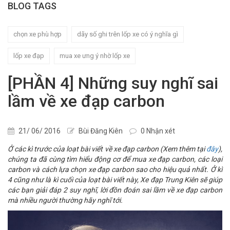
BLOG TAGS
chọn xe phù hợp
dãy số ghi trên lốp xe có ý nghĩa gì
lốp xe đạp
mua xe ưng ý nhờ lốp xe
[PHẦN 4] Những suy nghĩ sai
lầm về xe đạp carbon
21/ 06/ 2016
Bùi Đăng Kiên
0 Nhận xét
Ở các kì trước của loạt bài viết về xe đạp carbon (Xem thêm tại
đây
),
chúng ta đã cùng tìm hiểu động cơ để mua xe đạp carbon, các loại
carbon và cách lựa chọn xe đạp carbon sao cho hiệu quả nhất. Ở kì
4 cũng như là kì cuối của loạt bài viết này, Xe đạp Trung Kiên sẽ giúp
các bạn giải đáp 2 suy nghĩ, lời đồn đoán sai lầm về xe đạp carbon
mà nhiều người thường hãy nghĩ tới.