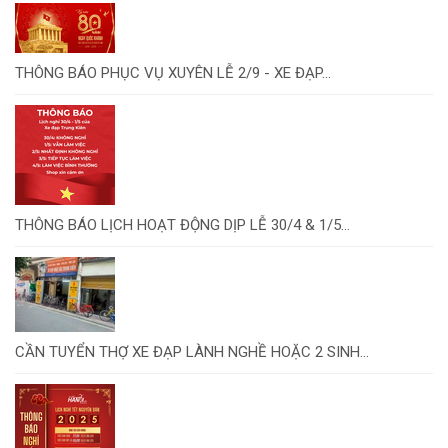
THÔNG BÁO PHỤC VỤ XUYÊN LỄ 2/9 - XE ĐẠP...
THÔNG BÁO LỊCH HOẠT ĐỘNG DỊP LỄ 30/4 & 1/5...
CẦN TUYỂN THỢ XE ĐẠP LÀNH NGHỀ HOẶC 2 SINH...