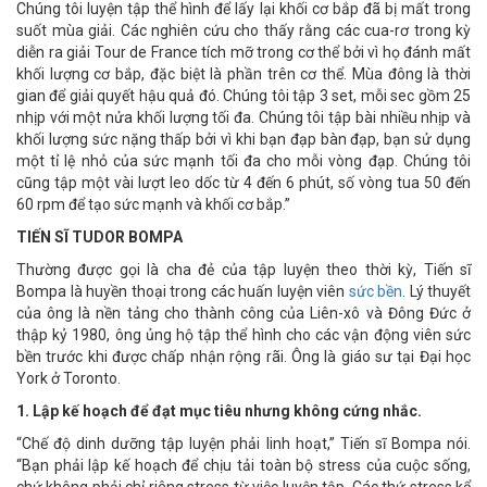
Chúng tôi luyện tập thể hình để lấy lại khối cơ bắp đã bị mất trong
suốt mùa giải. Các nghiên cứu cho thấy rằng các cua-rơ trong kỳ
diễn ra giải Tour de France tích mỡ trong cơ thể bởi vì họ đánh mất
khối lượng cơ bắp, đặc biệt là phần trên cơ thể. Mùa đông là thời
gian để giải quyết hậu quả đó. Chúng tôi tập 3 set, mỗi sec gồm 25
nhịp với một nửa khối lượng tối đa. Chúng tôi tập bài nhiều nhịp và
khối lượng sức nặng thấp bởi vì khi bạn đạp bàn đạp, bạn sử dụng
một tỉ lệ nhỏ của sức mạnh tối đa cho mỗi vòng đạp. Chúng tôi
cũng tập một vài lượt leo dốc từ 4 đến 6 phút, số vòng tua 50 đến
60 rpm để tạo sức mạnh và khối cơ bắp.”
TIẾN SĨ TUDOR BOMPA
Thường được gọi là cha đẻ của tập luyện theo thời kỳ, Tiến sĩ
Bompa là huyền thoại trong các huấn luyện viên
sức bền
. Lý thuyết
của ông là nền tảng cho thành công của Liên-xô và Đông Đức ở
thập kỷ 1980, ông ủng hộ tập thể hình cho các vận động viên sức
bền trước khi được chấp nhận rộng rãi. Ông là giáo sư tại Đại học
York ở Toronto.
1. Lập kế hoạch để đạt mục tiêu nhưng không cứng nhắc.
“Chế độ dinh dưỡng tập luyện phải linh hoạt,” Tiến sĩ Bompa nói.
“Bạn phải lập kế hoạch để chịu tải toàn bộ stress của cuộc sống,