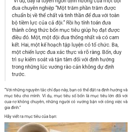
“Ví dụ, đây là tuyên ngôn định hướng của một đội
đua chuyên nghiệp “Một trăm phần trăm được
chuẩn bị về thể chất và tinh thần để đua với toàn
bộ tiềm lực của cả đội.” Rồi họ tính toán đưa
thành công thức bốn mục tiêu giúp họ đạt được
điều đó. Một, một đội đua thống nhất và có cam
kết. Hai, một kế hoạch tập luyện có tổ chức. Ba,
một chiến lược đua xác thực và rõ ràng. Bốn, duy
trì sự kiểm soát và tận tâm đối với định hướng
trong những lúc vướng rào cản không dự định
trước.
“Với những nguyên tắc chỉ đạo này, bạn có thể đặt ra định hướng và
mục tiêu cho mình. Ví dụ, mục tiêu số bốn là mục tiêu lớn đối với
cua-rơ không chuyên, những người có vướng bận với công việc và
gia đình.”
Hãy viết ra mục tiêu của bạn: