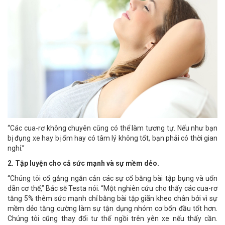
“Các cua-rơ không chuyên cũng có thể làm tương tự. Nếu như bạn
bị đụng xe hay bị ốm hay có tâm lý không tốt, bạn phải có thời gian
nghỉ.”
2. Tập luyện cho cả sức mạnh và sự mềm dẻo.
“Chúng tôi cố gắng ngăn cản các sự cố bằng bài tập bụng và uốn
dãn cơ thể,” Bác sẽ Testa nói. “Một nghiên cứu cho thấy các cua-rơ
tăng 5% thêm sức mạnh chỉ bằng bài tập giãn kheo chân bởi vì sự
mềm dẻo tăng cường làm sự tận dụng nhóm cơ bốn đầu tốt hơn.
Chúng tôi cũng thay đổi tư thế ngồi trên yên xe nếu thấy cần.