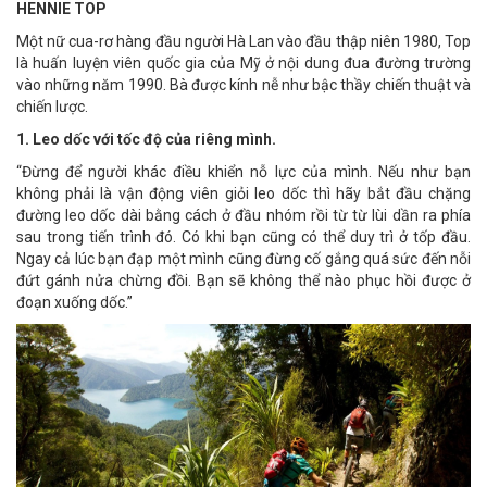
HENNIE TOP
Một nữ cua-rơ hàng đầu người Hà Lan vào đầu thập niên 1980, Top
là huấn luyện viên quốc gia của Mỹ ở nội dung đua đường trường
vào những năm 1990. Bà được kính nễ như bậc thầy chiến thuật và
chiến lược.
1. Leo dốc với tốc độ của riêng mình.
“Đừng để người khác điều khiển nỗ lực của mình. Nếu như bạn
không phải là vận động viên giỏi leo dốc thì hãy bắt đầu chặng
đường leo dốc dài bằng cách ở đầu nhóm rồi từ từ lùi dần ra phía
sau trong tiến trình đó. Có khi bạn cũng có thể duy trì ở tốp đầu.
Ngay cả lúc bạn đạp một mình cũng đừng cố gắng quá sức đến nỗi
đứt gánh nửa chừng đồi. Bạn sẽ không thể nào phục hồi được ở
đoạn xuống dốc.”