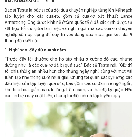
BÁC SĨ MASSIMO TESTA
Bác sĩ Testa là bác sĩ của đội đua chuyên nghiệp từng lên kế hoạch
tập luyện cho các cua-rơ, gồm cả cua-rơ bất khuất Lance
Armstrong. Ông được kính nễ ở tầm quốc tế vì đã xác định được sự
kết hợp tối ưu giữa làm việc và nghỉ ngơi mà các cua-rơ chuyên
nghiệp cần áp dụng để duy trì vóc dáng sau mùa giải kéo dài 9
tháng đến kiệt sức.
1. Nghỉ ngơi đầy đủ quanh năm
“Trước đây tôi thường cho họ tập nhiều ở cường độ cao, nhưng
dường như là các cua-rơ đã bị quá sức,” Bác sẽ Testa nói. “Giờ thì
tôi chia thời gian nhiều hơn cho những ngày nghỉ, cùng với một vài
tuần tập nhẹ trong suốt mùa giải. Chúng tôi quan sát kỹ lưỡng các
dấu hiệu của tập luyện quá sức, bao gồm các cú đâm xe ngớ ngẩn;
khó tiêu hóa; giảm cân; lo lắng; trầm cảm; và thái độ kỳ quặc. Nếu
các tín hiệu này xuất hiện, chúng tôi điều chỉnh tập luyện ngay.