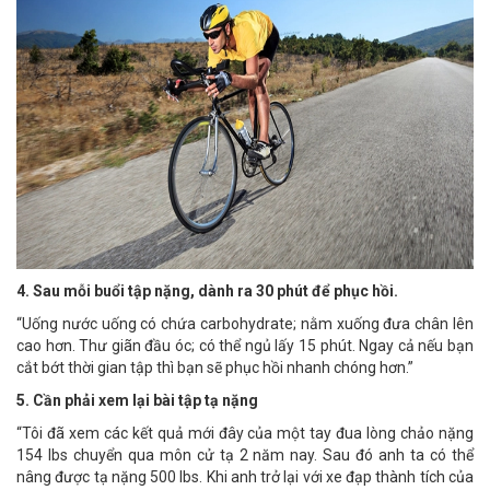
4. Sau mỗi buổi tập nặng, dành ra 30 phút để phục hồi.
“Uống nước uống có chứa carbohydrate; nằm xuống đưa chân lên
cao hơn. Thư giãn đầu óc; có thể ngủ lấy 15 phút. Ngay cả nếu bạn
cắt bớt thời gian tập thì bạn sẽ phục hồi nhanh chóng hơn.”
5. Cần phải xem lại bài tập tạ nặng
“Tôi đã xem các kết quả mới đây của một tay đua lòng chảo nặng
154 lbs chuyển qua môn cử tạ 2 năm nay. Sau đó anh ta có thể
nâng được tạ nặng 500 lbs. Khi anh trở lại với xe đạp thành tích của