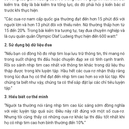
kiểm tra. Đây là bài kiểm tra tổng lực, do đó phải hỏi ý kiến bác sĩ
trước khi thực hiện.
“Các cua-rơ nam cấp quốc gia thường đạt đến hơn 15 phút đối với
người lớn và hơn 13 phút đôi với thiếu niên. Nữ thường thấp hơn từ
15 đến 20%. Trong bài kiểm tra tương tự, tay đua chuyên nghiệp và
là cựu quán quân Olympic Olaf Ludwig thực hiện đến 600 watt.”
2. Sử dụng bộ dữ liệu đua
“Nếu bạn có đồng hồ đo nhịp tim loại lưu trữ thông tin, thì mang nó
trong suốt chặng thi đấu hoặc chuyến đạp xe có tính cạnh tranh.
Rồi so sánh nhịp tim cao nhất với thông tin khác trong dữ liệu thu
thập được trong khi luyện tập. Hầu hết các cua-rơ nhận thấy rằng
trong lúc đua họ có thể đạt đến nhịp tim cao hơn so với lúc tập. Khi
chúng ta biết như vậy, chúng ta có thể sắp đặt lại các chỉ tiêu luyện
tập.”
3. Hiểu biết cơ thể mình
“Người ta thường nói rằng nhịp tim cao lúc sáng sớm đồng nghĩa
với việc luyện tập quá sức. Điều này rất đúng với một số cua-rơ.
Nhưng tôi cũng thấy có những cua-rơ khác lại thi đấu tốt nhất khi
họ có nhịp tim cao hơn bình thường đến 10%.”