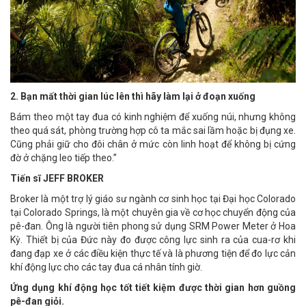
2. Bạn mất thời gian lúc lên thì hãy làm lại ở đoạn xuống
Bám theo một tay đua có kinh nghiệm để xuống núi, nhưng không
theo quá sát, phòng trường hợp cô ta mắc sai lầm hoặc bị đụng xe.
Cũng phải giữ cho đôi chân ở mức còn linh hoạt để không bị cứng
đờ ở chặng leo tiếp theo.”
Tiến sĩ JEFF BROKER
Broker là một trợ lý giáo sư ngành cơ sinh học tại Đại học Colorado
tại Colorado Springs, là một chuyên gia về cơ học chuyển động của
pê-đan. Ông là người tiên phong sử dụng SRM Power Meter ở Hoa
Kỳ. Thiết bị của Đức này đo được công lực sinh ra của cua-rơ khi
đang đạp xe ở các điều kiện thực tế và là phương tiện để đo lực cản
khí động lực cho các tay đua cá nhân tính giờ.
Ứng dụng khí động học tốt tiết kiệm được thời gian hơn guồng
pê-đan giỏi.