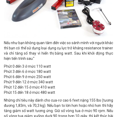
Nếu như bạn không quan tâm đến việc so sánh mình với người khác
thì bạn có thể sử dụng loại dụng cụ lực trở kháng resistance trainer
và chỉ tăng số thay vì hiển thị bằng watt. Sau khi khởi động thực
hiện tiến trình sau.”
Phút 0 đến 3 ở mức 110 watt
Phút 3 đến 6 ở mức 180 watt
Phút 6 đến 9 ở mức 250 watt
Phút 9 đến 12 ở mức 340 watt
Phút 12 đến 15 ở mức 410 watt
Phút 15 đến 18 ở mức 480 watt
Những chỉ tiêu này dành cho cua-rơ cao 6 feet nặng 155 lbs (tương
đương 1,83m, và 70,3 kg). Nếu bạn to lớn hơn hoặc nhỏ hơn thì hãy
tăng giảm số watt tương ứng. Giữ số vòng tua ở mức 90 rpm. Nếu
số vòng tua giảm xuống dưới 90 trong hơn 10 giây, thì kết thúc bài