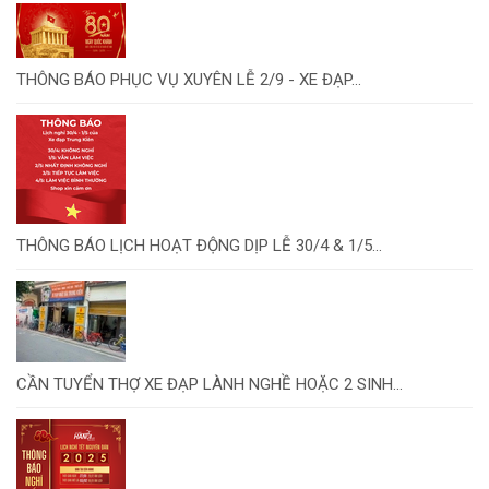
THÔNG BÁO PHỤC VỤ XUYÊN LỄ 2/9 - XE ĐẠP...
THÔNG BÁO LỊCH HOẠT ĐỘNG DỊP LỄ 30/4 & 1/5...
CẦN TUYỂN THỢ XE ĐẠP LÀNH NGHỀ HOẶC 2 SINH...