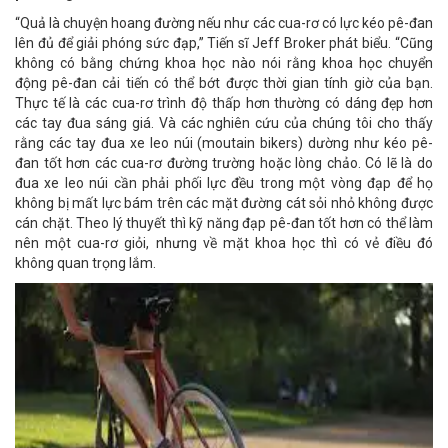
“Quả là chuyện hoang đường nếu như các cua-rơ có lực kéo pê-đan
lên đủ để giải phóng sức đạp,” Tiến sĩ Jeff Broker phát biểu. “Cũng
không có bằng chứng khoa học nào nói rằng khoa học chuyển
động pê-đan cải tiến có thể bớt được thời gian tính giờ của bạn.
Thực tế là các cua-rơ trình độ thấp hơn thường có dáng đẹp hơn
các tay đua sáng giá. Và các nghiên cứu của chúng tôi cho thấy
rằng các tay đua xe leo núi (moutain bikers) dường như kéo pê-
đan tốt hơn các cua-rơ đường trường hoặc lòng chảo. Có lẽ là do
đua xe leo núi cần phải phối lực đều trong một vòng đạp để họ
không bị mất lực bám trên các mặt đường cát sỏi nhỏ không được
cán chặt. Theo lý thuyết thì kỹ năng đạp pê-đan tốt hơn có thể làm
nên một cua-rơ giỏi, nhưng về mặt khoa học thì có vẻ điều đó
không quan trọng lắm.