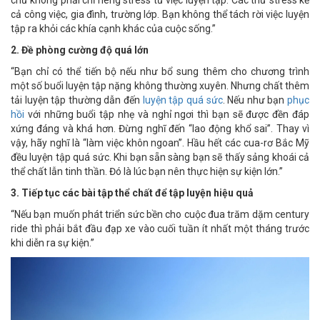
chứ không phải chỉ riêng stress từ việc luyện tập. Các thứ stress kể
cả công việc, gia đình, trường lớp. Bạn không thể tách rời việc luyện
tập ra khỏi các khía cạnh khác của cuộc sống.”
2. Đề phòng cường độ quá lớn
“Bạn chỉ có thể tiến bộ nếu như bổ sung thêm cho chương trình
một số buổi luyện tập nặng không thường xuyên. Nhưng chất thêm
tải luyện tập thường dẫn đến
luyện tập quá sức
. Nếu như bạn
phục
hồi
với những buổi tập nhẹ và nghỉ ngơi thì bạn sẽ được đền đáp
xứng đáng và khá hơn. Đừng nghĩ đến “lao động khổ sai”. Thay vì
vậy, hãy nghĩ là “làm việc khôn ngoan”. Hầu hết các cua-rơ Bắc Mỹ
đều luyện tập quá sức. Khi bạn sẵn sàng bạn sẽ thấy sảng khoái cả
thể chất lẫn tinh thần. Đó là lúc bạn nên thực hiện sự kiện lớn.”
3. Tiếp tục các bài tập thể chất để tập luyện hiệu quả
“Nếu bạn muốn phát triển sức bền cho cuộc đua trăm dặm century
ride thì phải bắt đầu đạp xe vào cuối tuần ít nhất một tháng trước
khi diễn ra sự kiện.”