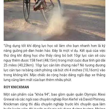
“Ứng dụng tốt khí động lực học sẽ làm cho bạn nhanh hơn là kỹ
năng guồng pê-đan hoàn hảo. Đây là một ví dụ. Kết quả của việc
thử ống khí động học cho thấy rằng bỏ bớt 10gr lực cản sẽ cứu
nguy thêm được 158 feet (48,15m) trong một cuộc đua tính giờ dài
25 miles (40,23km). 10gr lực cản lớn chừng nào? Nó tương đương
lực cản tạo ra bằng cách phóng cái bút chì 4 inches (10,16cm) vào
trong không khí. Mặc chiếc áo rộng hoặc dáng ngồi đạp xe thẳng
lưng cũng làm mất của bạn thêm nhiều phút.
ROY KNICKMAN
Một sản phẩm của “khóa 94”, bao gồm quán quân Olympic Alexi
Grewal và các ngôi sao chuyên nghiệp Ron Kiefel và David Phinney,
Knickman cũng thi đấu chuyên nghiệp trước khi chuyển qua làm
huấn luyện viên đội tuyển quốc gia nội dung đường trường. Những