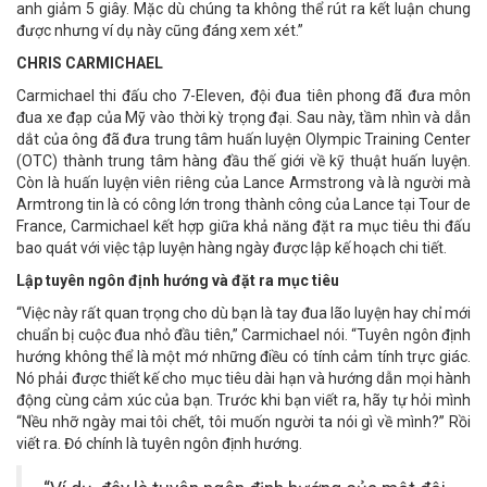
anh giảm 5 giây. Mặc dù chúng ta không thể rút ra kết luận chung
được nhưng ví dụ này cũng đáng xem xét.”
CHRIS CARMICHAEL
Carmichael thi đấu cho 7-Eleven, đội đua tiên phong đã đưa môn
đua xe đạp của Mỹ vào thời kỳ trọng đại. Sau này, tầm nhìn và dẫn
dắt của ông đã đưa trung tâm huấn luyện Olympic Training Center
(OTC) thành trung tâm hàng đầu thế giới về kỹ thuật huấn luyện.
Còn là huấn luyện viên riêng của Lance Armstrong và là người mà
Armtrong tin là có công lớn trong thành công của Lance tại Tour de
France, Carmichael kết hợp giữa khả năng đặt ra mục tiêu thi đấu
bao quát với việc tập luyện hàng ngày được lập kế hoạch chi tiết.
Lập tuyên ngôn định hướng và đặt ra mục tiêu
“Việc này rất quan trọng cho dù bạn là tay đua lão luyện hay chỉ mới
chuẩn bị cuộc đua nhỏ đầu tiên,” Carmichael nói. “Tuyên ngôn định
hướng không thể là một mớ những điều có tính cảm tính trực giác.
Nó phải được thiết kế cho mục tiêu dài hạn và hướng dẫn mọi hành
động cùng cảm xúc của bạn. Trước khi bạn viết ra, hãy tự hỏi mình
“Nều nhỡ ngày mai tôi chết, tôi muốn người ta nói gì về mình?” Rồi
viết ra. Đó chính là tuyên ngôn định hướng.