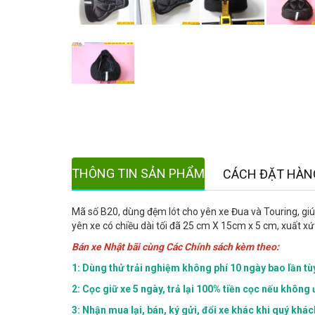
THÔNG TIN SẢN PHẨM
CÁCH ĐẶT HÀN
Mã số B20, dùng đệm lót cho yên xe Đua và Touring, giúp 
yên xe có chiều dài tối đã 25 cm X 15cm x 5 cm, xuất x
Bán xe Nhật bãi cùng Các Chính sách kèm theo:
1: Dùng thử trải nghiệm không phí 10 ngày bao lần tù
2: Cọc giữ xe 5 ngày, trả lại 100% tiền cọc nếu không 
3: Nhận mua lại, bán, ký gửi, đổi xe khác khi quý khá