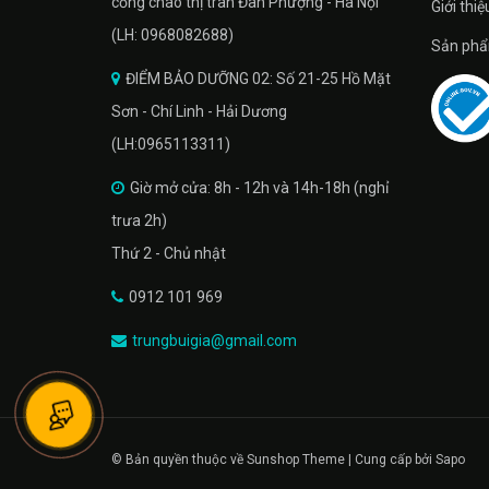
cổng chào thị trân Đan Phượng - Hà Nội
Giới thiệ
(LH: 0968082688)
Sản phâ
ĐIỂM BẢO DƯỠNG 02: Số 21-25 Hồ Mặt
Sơn - Chí Linh - Hải Dương
(LH:0965113311)
Giờ mở cửa: 8h - 12h và 14h-18h (nghỉ
trưa 2h)
Thứ 2 - Chủ nhật
0912 101 969
trungbuigia@gmail.com
© Bản quyền thuộc về Sunshop Theme | Cung cấp bởi Sapo