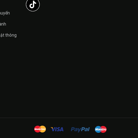
̉
huyển
ành
ật thông