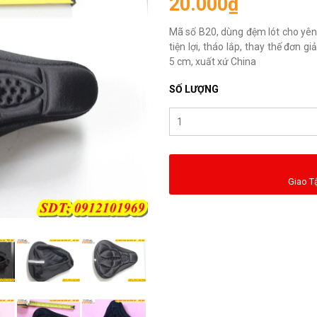
20.000₫
Mã số B20, dùng đệm lót cho yên 
tiện lợi, tháo lắp, thay thế đơn 
5 cm, xuất xứ China
SỐ LƯỢNG
Giao T