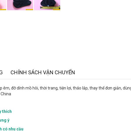
G
CHÍNH SÁCH VẬN CHUYỂN
êm, đỡ dính mồ hôi, thời trang, tiện lợi, tháo lắp, thay thế đơn giản, dùn
ứ China
y thích
ưng ý
ch có nhu cầu