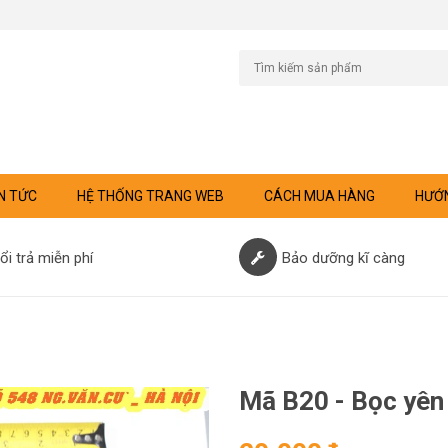
N TỨC
HỆ THỐNG TRANG WEB
CÁCH MUA HÀNG
HƯỚN
ổi trả miễn phí
Bảo dưỡng kĩ càng
Mã B20 - Bọc yên 