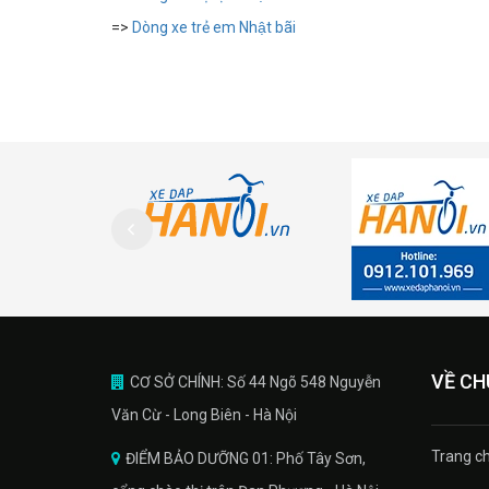
=>
Dòng xe trẻ em Nhật bãi
VỀ CH
CƠ SỞ CHÍNH: Số 44 Ngõ 548 Nguyễn
Văn Cừ - Long Biên - Hà Nội
Trang ch
ĐIỂM BẢO DƯỠNG 01: Phố Tây Sơn,