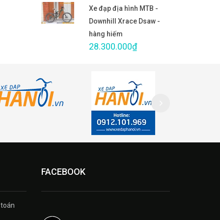
Xe đạp địa hình MTB -
Downhill Xrace Dsaw -
hàng hiếm
28.300.000₫
FACEBOOK
 toán