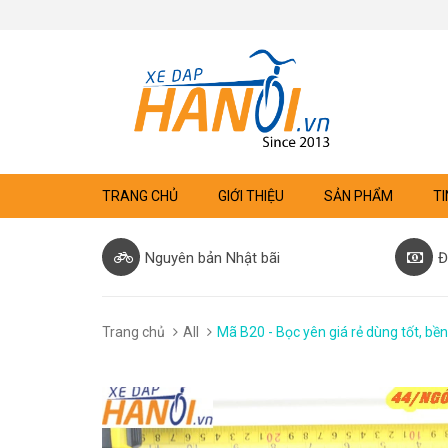
TRANG CHỦ
GIỚI THIỆU
SẢN PHẨM
TI
Nguyên bản Nhật bãi
Đ
Trang chủ
All
Mã B20 - Bọc yên giá rẻ dùng tốt, bền