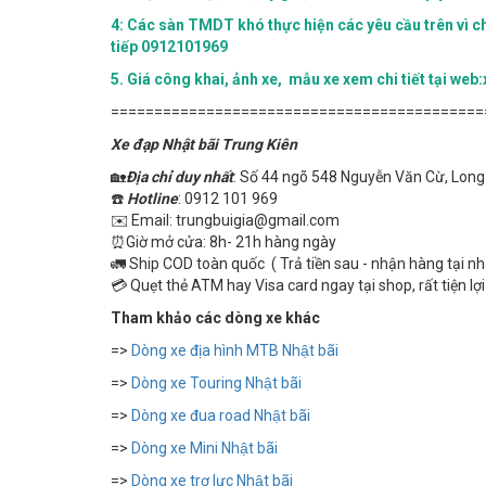
4:
Các sàn TMDT khó thực hiện các yêu cầu trên vì chú
tiếp 0912101969
5.
Giá công khai, ảnh xe, mẫu xe xem chi tiết tại w
===========================================
Xe đạp Nhật bãi Trung Kiên
🏡
Địa chỉ duy nhất
: Số 44 ngõ 548 Nguyễn Văn Cừ, Long 
☎️
Hotline
: 0912 101 969
✉️ Email: trungbuigia@gmail.com
⏰Giờ mở cửa: 8h- 21h hàng ngày
🚛 Ship COD toàn quốc ( Trả tiền sau - nhận hàng tại n
💳 Quẹt thẻ ATM hay Visa card ngay tại shop, rất tiện lợi
Tham khảo các dòng xe khác
=>
Dòng xe địa hình MTB Nhật bãi
=>
Dòng xe Touring Nhật bãi
=>
Dòng xe đua road Nhật bãi
=>
Dòng xe Mini Nhật bãi
=>
Dòng xe trợ lực Nhật bãi