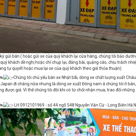
ký gửi bán ( hoặc gửi xe của quý khách lại cửa hàng, chúng tôi bảo dưỡng,
 quý khách dề nghị hoặc chỉ chụp lại, đăng bài, quảng cáo, chịu trách nhi
ng tự quyết hoặc mua lại xe của quý khách theo giá thỏa thuận)
Chúng tôi chủ yếu bán xe Nhật bãi, dòng xe chất lượng xuất Châ
Japan đi chăng nữa nhưng là dòng xe xuất Đông nam á chúng tôi ít bán,
g được giá. Vì thế chúng tôi đôi khi có từ chối nhận mua, trao đổi nhữn
LH 0912101969 - số 44 ngõ 548 Nguyễn Văn Cừ - Long Biên Hà N