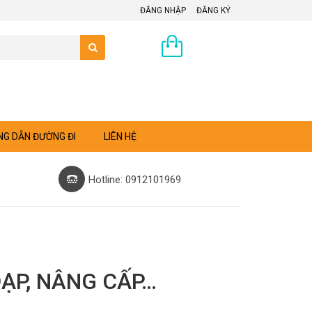
ĐĂNG NHẬP
ĐĂNG KÝ
0 sản phẩm
G DẪN ĐƯỜNG ĐI
LIÊN HỆ
Hotline: 0912101969
ĐẠP, NÂNG CẤP…