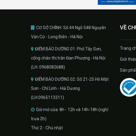
VỀ CH
CƠ SỞ CHÍNH: Số 44 Ngõ 548 Nguyễn
Văn Cừ - Long Biên - Hà Nội
Trang ch
ĐIỂM BẢO DƯỠNG 01: Phố Tây Sơn,
cổng chào thị trân Đan Phượng - Hà Nội
Giới thiệ
(LH: 0968082688)
Sản phâ
ĐIỂM BẢO DƯỠNG 02: Số 21-25 Hồ Mặt
Sơn - Chí Linh - Hải Dương
(LH:0965113311)
Giờ mở cửa: 8h - 12h và 14h-18h (nghỉ
trưa 2h)
Thứ 2 - Chủ nhật