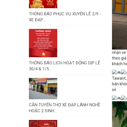
THÔNG BÁO PHỤC VỤ XUYÊN LỄ 2/9 -
XE ĐẠP...
nhận xe 
theo giá
THÔNG BÁO LỊCH HOẠT ĐỘNG DỊP LỄ
khách hà
30/4 & 1/5...
Tawant, 
bán khôn
sẻ
CẦN TUYỂN THỢ XE ĐẠP LÀNH NGHỀ
HOẶC 2 SINH...