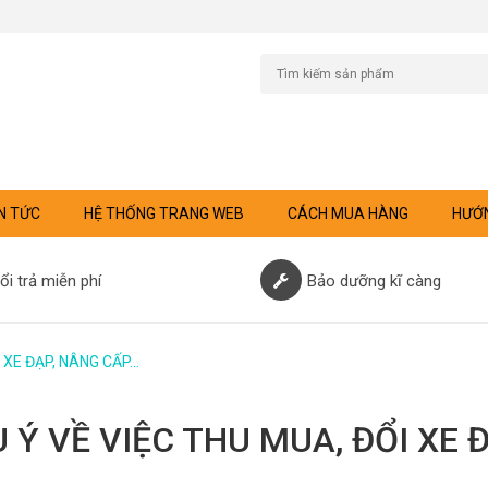
N TỨC
HỆ THỐNG TRANG WEB
CÁCH MUA HÀNG
HƯỚN
ổi trả miễn phí
Bảo dưỡng kĩ càng
I XE ĐẠP, NÂNG CẤP…
 Ý VỀ VIỆC THU MUA, ĐỔI XE 