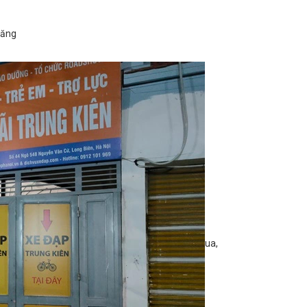
tăng
ua,