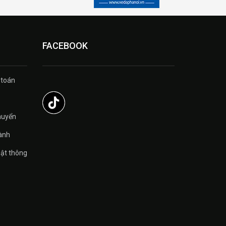
FACEBOOK
 toán
̉
huyển
ành
ật thông