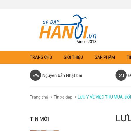
TRANG CHỦ
GIỚI THIỆU
SẢN PHẨM
TI
Nguyên bản Nhật bãi
Đ
Trang chủ
Tin xe đạp
LƯU Ý VỀ VIỆC THU MUA, ĐỔ
LƯU
TIN MỚI