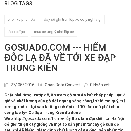
BLOG TAGS
chọn xe phù hợp
dãy số ghi trên lốp xe có ý nghĩa gì
lốp xe đạp
mua xe ưng ý nhờ lốp xe
GOSUADO.COM --- HIẾM
ĐÔC LẠ ĐÃ VỀ TỚI XE ĐẠP
TRUNG KIÊN
27/ 05/ 2016
Orion Data Convert
0 Nhận xét
Chặt phá rừng, cướp gỗ, ăn trộm gỗ sưa đỏ bất chấp pháp luật vì
giá và chất lượng của gỗ đắt ngang vàng ròng,trừ tà ma quỷ, trị
xương khớp... tại sao không chờ đợi chỉ 10 năm mà phải chịu
vòng lao lý- Xe đạp Trung Kiên đã được
Web:
http://gosuado.com/home/
ủy thác làm đại diện tại Hà Nội
để giới thiệu cây giống và một số sản phẩm từ cây gỗ sưa đỏ
sau khi đã kiểm, giám định chất lượng cây giống, sản phẩm từ