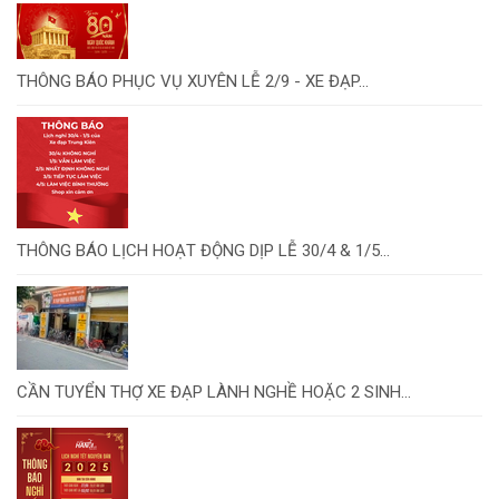
THÔNG BÁO PHỤC VỤ XUYÊN LỄ 2/9 - XE ĐẠP...
THÔNG BÁO LỊCH HOẠT ĐỘNG DỊP LỄ 30/4 & 1/5...
CẦN TUYỂN THỢ XE ĐẠP LÀNH NGHỀ HOẶC 2 SINH...