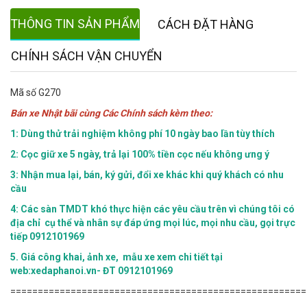
THÔNG TIN SẢN PHẨM
CÁCH ĐẶT HÀNG
CHÍNH SÁCH VẬN CHUYỂN
Mã số G270
Bán xe Nhật bãi cùng Các Chính sách kèm theo:
1: Dùng thử trải nghiệm không phí 10 ngày bao lần tùy thích
2: Cọc giữ xe 5 ngày, trả lại 100% tiền cọc nếu không ưng ý
3: Nhận mua lại, bán, ký gửi, đổi xe khác khi quý khách có nhu
cầu
4:
Các sàn TMDT khó thực hiện các yêu cầu trên vì chúng tôi có
địa chỉ cụ thể và nhân sự đáp ứng mọi lúc, mọi nhu cầu, gọi trực
tiếp 0912101969
5.
Giá công khai, ảnh xe, mẫu xe xem chi tiết tại
web:xedaphanoi.vn- ĐT 0912101969
======================================================