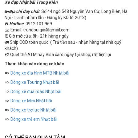
Xe đạp Nhật bãi Trung Kiên
🏡
Địa chỉ duy nhất
: Số 44 ngõ 548 Nguyễn Văn Cừ, Long Biên, Hà
Nội - tránh nhầm lẫn - Đăng ký KD từ 2013)
☎️
Hotline
: 0912 101 969
✉️ Email: trungbuigia@gmail.com
⏰Giờ mở cửa: 8h- 21h hàng ngày
🚛 Ship COD toàn quốc ( Trả tiền sau - nhận hàng tại nhà quý
khách)
💳 Quẹt thẻ ATM hay Visa card ngay tại shop, rất tiện lợi
Tham khảo các dòng xe khác
=>
Dòng xe địa hình MTB Nhật bãi
=>
Dòng xe Touring Nhật bãi
=>
Dòng xe đua road Nhật bãi
=>
Dòng xe Mini Nhật bãi
=>
Dòng xe trợ lực Nhật bãi
=>
Dòng xe trẻ em Nhật bãi
CÓ THỂ BẠN QUAN TÂM