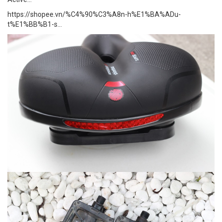
https://shopee.vn/%C4%90%C3%A8n-h%E1%BA%ADu-
t%E1%BB%B1-s...