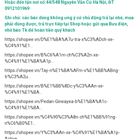
Hoặc đến tận nơi số:44/548 Nguyên Văn Cừ Hà Nội, ĐT
0912101969
Ghi chú: các bác dùng không ưng ý cứ chủ động trả lại nhé, mua
phải dùng được, trả trực tiếp tại Shop hoặc gửi qua Bưu điện,
nhớ báo Tk để hoàn tiền quý khách
https://shopee.vn/D%E1%BA%A7u-tra-x%C3%ADch-xe-
%C4%91%E1...
https://shopee.vn/B%C6%A1m-ch%C3%A2n-xe-
%C4%91%E1%BA%A1p...
https://shopee.vn/Tay-n%E1%BA%AFm-s%E1%BB%ABng-
tr%C3%A2u...
https://shopee.vn/B%E1%BB%8Dc-y%C3%AAn-xe-
%C4%91%E1%BA...
https://shopee.vn/Pedan-Gineayea-b%E1%BA%A1c-
%C4%91%E1%BA...
https://shopee.vn/%C4%90%C3%A8n-ch%E1%BB%91ng-
n%C6%B0%E1...
https://shopee.vn/Y%C3%AAn-xe-%C4%91%E1%BA%A1p-
Active...