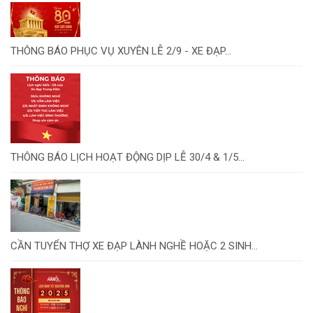
THÔNG BÁO PHỤC VỤ XUYÊN LỄ 2/9 - XE ĐẠP...
THÔNG BÁO LỊCH HOẠT ĐỘNG DỊP LỄ 30/4 & 1/5...
CẦN TUYỂN THỢ XE ĐẠP LÀNH NGHỀ HOẶC 2 SINH...