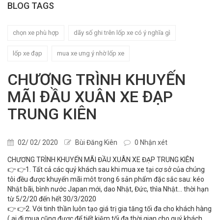
BLOG TAGS
chọn xe phù hợp
dãy số ghi trên lốp xe có ý nghĩa gì
lốp xe đạp
mua xe ưng ý nhờ lốp xe
CHƯƠNG TRÌNH KHUYẾN
MÃI ĐẦU XUÂN XE ĐẠP
TRUNG KIÊN
02/ 02/ 2020
Bùi Đăng Kiên
0 Nhận xét
CHƯƠNG TRÌNH KHUYẾN MÃI ĐẦU XUÂN XE ĐẠP TRUNG KIÊN
👉 👉1. Tất cả các quý khách sau khi mua xe tại cơ sở của chúng
tôi đều được khuyến mãi môt trong 6 sản phẩm đặc sắc sau: kéo
Nhật bãi, bình nước Japan mới, dao Nhật, Đức, thìa Nhật… thời hạn
từ 5/2/20 đến hết 30/3/2020
👉 👉2. Với tinh thần luôn tạo giá trị gia tăng tối đa cho khách hàng
( ai đi mua cũng được để tiết kiệm tối đa thời gian cho quý khách ,