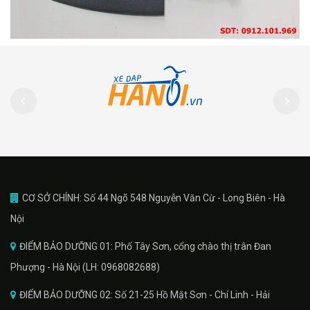
CƠ SỞ CHÍNH: Số 44 Ngõ 548 Nguyễn Văn Cừ - Long Biên - Hà
Nội
ĐIỂM BẢO DƯỠNG 01: Phố Tây Sơn, cổng chào thị trân Đan
Phượng - Hà Nội (LH: 0968082688)
ĐIỂM BẢO DƯỠNG 02: Số 21-25 Hồ Mặt Sơn - Chí Linh - Hải