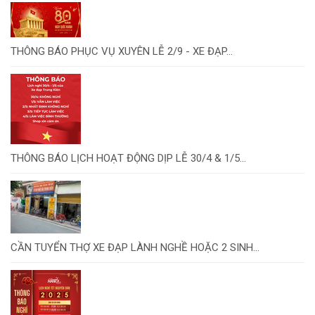
THÔNG BÁO PHỤC VỤ XUYÊN LỄ 2/9 - XE ĐẠP...
THÔNG BÁO LỊCH HOẠT ĐỘNG DỊP LỄ 30/4 & 1/5...
CẦN TUYỂN THỢ XE ĐẠP LÀNH NGHỀ HOẶC 2 SINH...