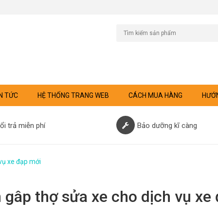
N TỨC
HỆ THỐNG TRANG WEB
CÁCH MUA HÀNG
HƯỚN
ổi trả miễn phí
Bảo dưỡng kĩ càng
vụ xe đạp mới
 gâp thợ sửa xe cho dịch vụ xe