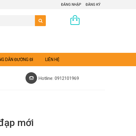
ĐĂNG NHẬP
ĐĂNG KÝ
0 sản phẩm
G DẪN ĐƯỜNG ĐI
LIÊN HỆ
Hotline: 0912101969
 đạp mới