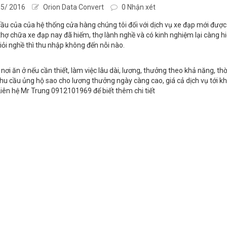
5/ 2016
Orion Data Convert
0 Nhận xét
ầu của của hệ thống cửa hàng chúng tôi đối với dịch vụ xe đạp mới được 
thợ chữa xe đạp nay đã hiếm, thợ lành nghề và có kinh nghiệm lại càng h
iỏi nghề thì thu nhập không đến nỗi nào.
í nơi ăn ở nếu cần thiết, làm việc lâu dài, lương, thưởng theo khả năng, t
hu cầu ủng hộ sao cho lương thưởng ngày càng cao, giá cả dịch vụ tới 
Liên hệ Mr Trung 0912101969 để biết thêm chi tiết