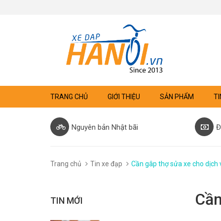
TRANG CHỦ
GIỚI THIỆU
SẢN PHẨM
TI
Nguyên bản Nhật bãi
Đ
Trang chủ
Tin xe đạp
Cần gâp thợ sửa xe cho dịch 
Cần
TIN MỚI