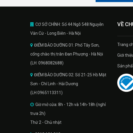
VỀ CH
CƠ SỞ CHÍNH: Số 44 Ngõ 548 Nguyễn
Văn Cừ - Long Biên - Hà Nội
Trang ch
ĐIỂM BẢO DƯỠNG 01: Phố Tây Sơn,
cổng chào thị trân Đan Phượng - Hà Nội
Giới thiệ
(LH: 0968082688)
Sản phâ
ĐIỂM BẢO DƯỠNG 02: Số 21-25 Hồ Mặt
Sơn - Chí Linh - Hải Dương
(LH:0965113311)
Giờ mở cửa: 8h - 12h và 14h-18h (nghỉ
trưa 2h)
Thứ 2 - Chủ nhật