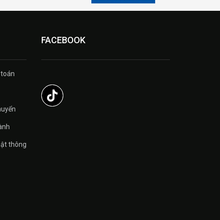
FACEBOOK
 toán
̉
huyển
ành
ật thông