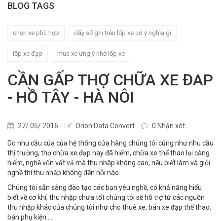
BLOG TAGS
chọn xe phù hợp
dãy số ghi trên lốp xe có ý nghĩa gì
lốp xe đạp
mua xe ưng ý nhờ lốp xe
CẦN GẤP THỢ CHỮA XE ĐAP
- HỒ TÂY - HÀ NÔI
27/ 05/ 2016
Orion Data Convert
0 Nhận xét
Do nhu cầu của của hệ thống cửa hàng chúng tôi cũng như nhu cầu
thị trường, thợ chữa xe đạp nay đã hiếm, chữa xe thể thao lại càng
hiếm, nghề vốn vất vả mà thu nhâp không cao, nếu biết làm và giỏi
nghề thì thu nhập không đến nỗi nào.
Chúng tôi sẵn sàng đào tạo các bạn yêu nghề, có khả năng hiểu
biết về cơ khí, thu nhập chưa tốt chúng tôi sẽ hỗ trợ từ các nguồn
thu nhập khác của chúng tôi như cho thuê xe, bán xe đạp thể thao,
bán phụ kiện.....