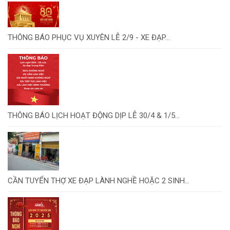
THÔNG BÁO PHỤC VỤ XUYÊN LỄ 2/9 - XE ĐẠP...
THÔNG BÁO LỊCH HOẠT ĐỘNG DỊP LỄ 30/4 & 1/5...
CẦN TUYỂN THỢ XE ĐẠP LÀNH NGHỀ HOẶC 2 SINH...