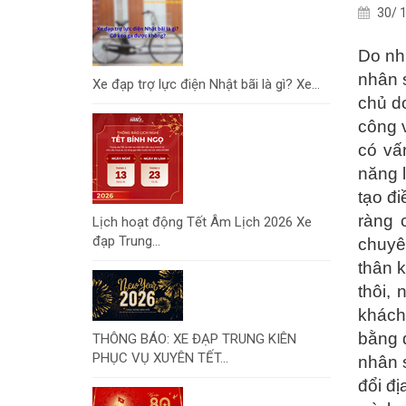
30/ 1
Do nhu
nhân s
Xe đạp trợ lực điện Nhật bãi là gì? Xe...
chủ d
công v
có vâ
năng l
tạo đi
ràng 
Lịch hoạt động Tết Âm Lịch 2026 Xe
đạp Trung...
chuyên
thân k
thôi, 
khách
bằng 
THÔNG BÁO: XE ĐẠP TRUNG KIÊN
PHỤC VỤ XUYÊN TẾT...
nhân s
đổi đi