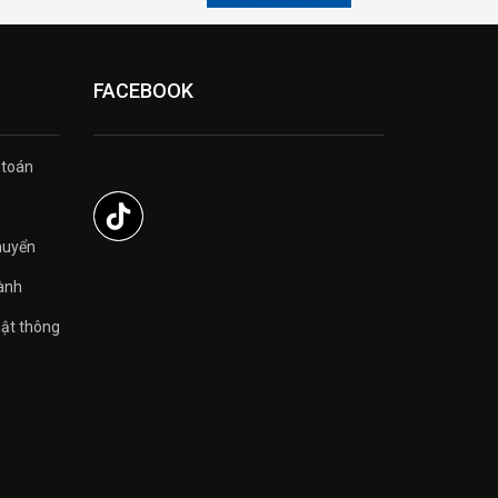
FACEBOOK
 toán
̉
huyển
ành
ật thông