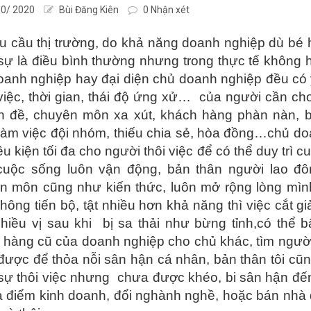
0/ 2020
Bùi Đăng Kiên
0 Nhận xét
 cầu thị trường, do khả năng doanh nghiệp dù bé h
ự là điều bình thường nhưng trong thực tế không h
oanh nghiệp hay đại diện chủ doanh nghiệp đều có ý
iệc, thời gian, thái độ ứng xử… của người cần cho 
́n đề, chuyên môn xa xút, khách hàng phàn nàn, 
àm việc đội nhóm, thiếu chia sẻ, hòa đồng…chủ d
ều kiện tối đa cho người thôi việc để có thể duy tri
cuộc sống luôn vận động, bản thân người lao đô
 môn cũng như kiến thức, luôn mở rộng lòng mình
hông tiến bộ, tật nhiều hơn khả năng thì việc cắt 
nhiều vị sau khi bị sa thải như bừng tỉnh,có thể b
 hàng cũ của doanh nghiệp cho chủ khác, tìm người
được để thỏa nỗi sân hận cá nhân, bản thân tôi cũn
ự thôi việc nhưng chưa được khéo, bi sân hận đến
̣a điểm kinh doanh, đổi nghành nghề, hoặc bán nhà đi