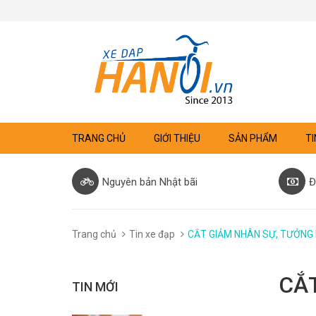
TRANG CHỦ
GIỚI THIỆU
SẢN PHẨM
TI
Nguyên bản Nhật bãi
Đ
Trang chủ
Tin xe đạp
CẮT GIẢM NHÂN SỰ, TƯỞNG 
CẮ
TIN MỚI