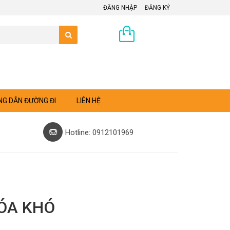
ĐĂNG NHẬP
ĐĂNG KÝ
0 sản phẩm
G DẪN ĐƯỜNG ĐI
LIÊN HỆ
Hotline: 0912101969
ÓA KHÓ