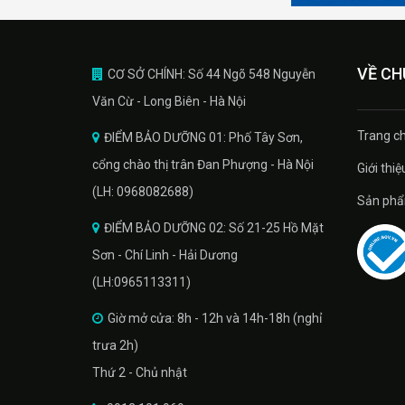
VỀ CH
CƠ SỞ CHÍNH: Số 44 Ngõ 548 Nguyễn
Văn Cừ - Long Biên - Hà Nội
Trang ch
ĐIỂM BẢO DƯỠNG 01: Phố Tây Sơn,
cổng chào thị trân Đan Phượng - Hà Nội
Giới thiệ
(LH: 0968082688)
Sản phâ
ĐIỂM BẢO DƯỠNG 02: Số 21-25 Hồ Mặt
Sơn - Chí Linh - Hải Dương
(LH:0965113311)
Giờ mở cửa: 8h - 12h và 14h-18h (nghỉ
trưa 2h)
Thứ 2 - Chủ nhật