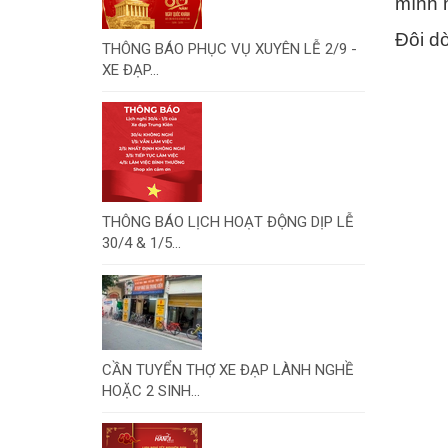
mình 
Đôi do
THÔNG BÁO PHỤC VỤ XUYÊN LỄ 2/9 -
XE ĐẠP...
THÔNG BÁO LỊCH HOẠT ĐỘNG DỊP LỄ
30/4 & 1/5...
CẦN TUYỂN THỢ XE ĐẠP LÀNH NGHỀ
HOẶC 2 SINH...