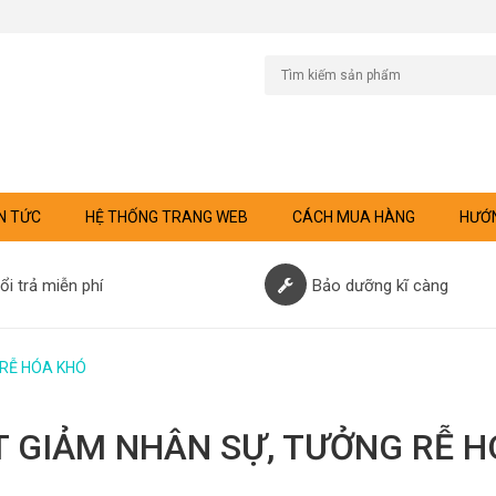
N TỨC
HỆ THỐNG TRANG WEB
CÁCH MUA HÀNG
HƯỚN
ổi trả miễn phí
Bảo dưỡng kĩ càng
RỄ HÓA KHÓ
T GIẢM NHÂN SỰ, TƯỞNG RỄ H