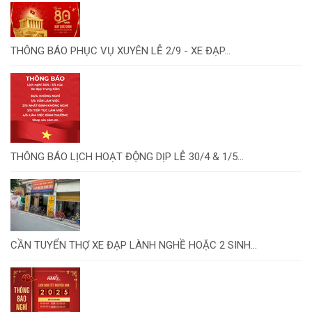
THÔNG BÁO PHỤC VỤ XUYÊN LỄ 2/9 - XE ĐẠP...
THÔNG BÁO LỊCH HOẠT ĐỘNG DỊP LỄ 30/4 & 1/5...
CẦN TUYỂN THỢ XE ĐẠP LÀNH NGHỀ HOẶC 2 SINH...