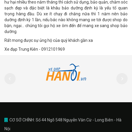
hư hại nhiều theo năm tháng thì cách sử dụng, bảo quản, chăm sóc
sạch đẹp và đặc biệt là khâu bảo dưỡng định kỳ là yếu tố quan
trọng hàng đầu. Dù xe ít chạy đi chăng nữa thì 1 năm nên bảo
dưỡng định kỳ 1 lần, nếu bác nào không mang xe tới được shop do
bận, ngại… chúng tôi gọi hộ xe ôm đến để mang xe sang shop bảo
dưỡng.
Rất mong được sự ủng hộ của quý khách gần xa
Xe đạp Trung Kiên - 0912101969
CƠ SỞ CHÍNH: Số 44 Ngõ 548 Nguyễn Văn Cừ - Long Biên - Hà
Nội