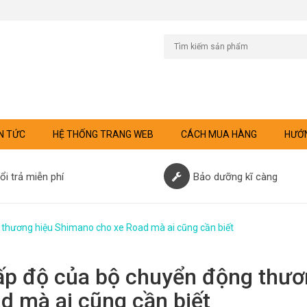
N TỨC
HỆ THỐNG TRANG WEB
CÁCH MUA HÀNG
HƯỚN
ổi trả miễn phí
Bảo dưỡng kĩ càng
 thương hiệu Shimano cho xe Road mà ai cũng cần biết
ấp độ của bộ chuyển động thươ
d mà ai cũng cần biết