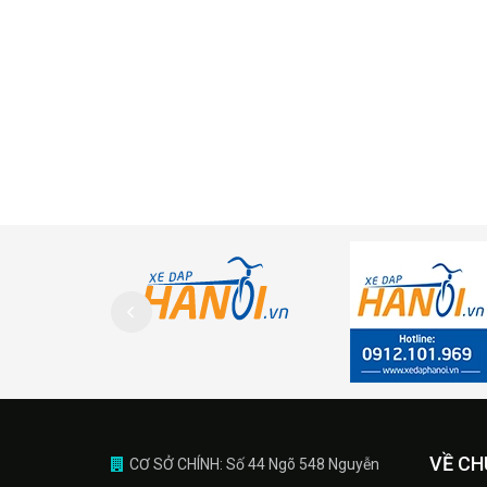
VỀ CH
CƠ SỞ CHÍNH: Số 44 Ngõ 548 Nguyễn