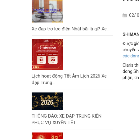
02/ 0
Xe đạp trợ lực điện Nhật bãi là gì? Xe...
SHIMAN
Được giớ
chuyển v
các dòn
Claris t
dòng Shi
Lịch hoạt động Tết Âm Lịch 2026 Xe
phận, ch
đạp Trung...
THÔNG BÁO: XE ĐẠP TRUNG KIÊN
PHỤC VỤ XUYÊN TẾT...