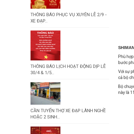
THÔNG BÁO PHỤC VỤ XUYÊN LỄ 2/9 -
XE ĐẠP...
SHIMAN
Phù hợp 
bước phá
THÔNG BÁO LỊCH HOẠT ĐỘNG DỊP LỄ
Với sự p
30/4 & 1/5...
cả bộ ch
Bộ chuyể
này là 1
CẦN TUYỂN THỢ XE ĐẠP LÀNH NGHỀ
HOẶC 2 SINH...