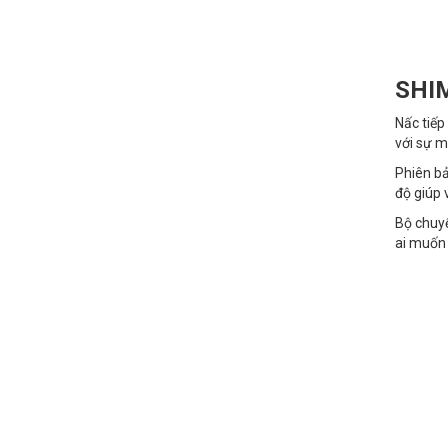
SHI
Nấc tiế
với sự m
Phiên bả
độ giúp 
Bộ chuyể
ai muốn 