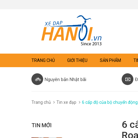
TRANG CHỦ
GIỚI THIỆU
SẢN PHẨM
TI
Nguyên bản Nhật bãi
Đ
Trang chủ
Tin xe đạp
6 cấp độ của bộ chuyển động
6 c
TIN MỚI
Roa