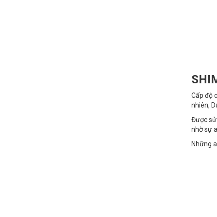
SHI
Cấp độ c
nhiên, D
Được sử 
nhờ sự a
Những ai