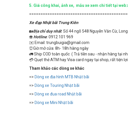
5.
Giá công khai, ảnh xe, mẫu xe xem chi tiết tại w
===========================================
Xe đạp Nhật bãi Trung Kiên
🏡
Địa chỉ duy nhất
: Số 44 ngõ 548 Nguyễn Văn Cừ, Long 
☎️
Hotline
: 0912 101 969
✉️ Email: trungbuigia@gmail.com
⏰Giờ mở cửa: 8h- 18h hàng ngày
🚛 Ship COD toàn quốc ( Trả tiền sau - nhận hàng tại n
💳 Quẹt thẻ ATM hay Visa card ngay tại shop, rất tiện lợi
Tham khảo các dòng xe khác
=>
Dòng xe địa hình MTB Nhật bãi
=>
Dòng xe Touring Nhật bãi
=>
Dòng xe đua road Nhật bãi
=>
Dòng xe Mini Nhật bãi