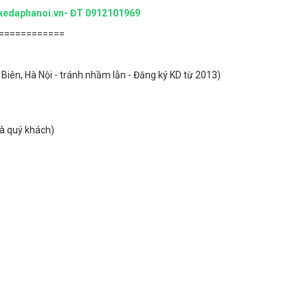
eb:xedaphanoi.vn- ĐT 0912101969
============
Biên, Hà Nội - tránh nhầm lẫn - Đăng ký KD từ 2013)
hà quý khách)