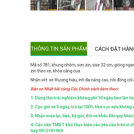
THÔNG TIN SẢN PHẨM
CÁCH ĐẶT HÀN
Mã số 781, khung nhôm, sơn zin, sise 32 cm, gióng ng
zin theo xe, khóa càng cua
Nhận xét: xe thương hiệu, ính đa năng cao, nồi đồng cối
Bán xe Nhật bãi cùng Các Chính sách kèm theo:
1: Dùng thử trải nghiệm không phí 10 ngày bao lần tù
2: Cọc giữ xe 5 ngày, trả lại 100% tiền cọc nếu không 
3: Nhận mua lại, bán, ký gửi, đổi xe khác khi quý khá
4:
Các sàn TMDT khó thực hiện các yêu cầu trên vì chú
tiếp 0912101969