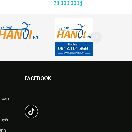
28.300.000₫
FACEBOOK
 toán
̉
huyển
ành