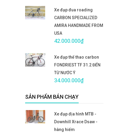
Xe đạp đua roading
CARBON SPECIALIZED
AMIRA HANDMADE FROM
USA
42.000.000₫
Xe đạp thể thao carbon
FONDRIEST TF 31.2 ĐẾN
TỪ NƯỚC Ý
34.000.000₫
SẢN PHẨM BÁN CHẠY
Xe đạp địa hình MTB -
Downhill Xrace Dsaw -
hàng hiếm