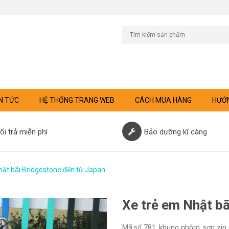
N TỨC
HỆ THỐNG TRANG WEB
CÁCH MUA HÀNG
HƯỚN
ổi trả miễn phí
Bảo dưỡng kĩ càng
hật bãi Bridgestone đến từ Japan
Xe trẻ em Nhật b
Mã số 781, khung nhôm, sơn zin