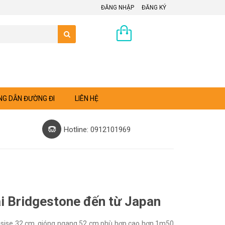
ĐĂNG NHẬP
ĐĂNG KÝ
0 sản phẩm
G DẪN ĐƯỜNG ĐI
LIÊN HỆ
Hotline: 0912101969
ãi Bridgestone đến từ Japan
, sise 32 cm, gióng ngang 52 cm phù hợp cao hơn 1m50