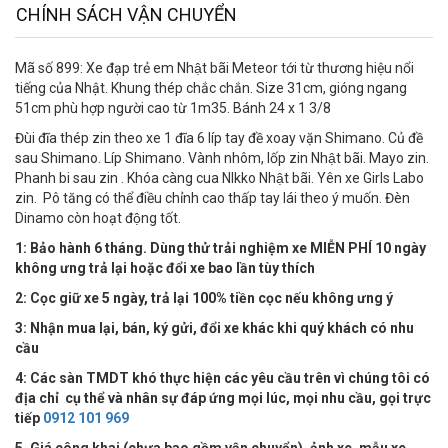
CHÍNH SÁCH VẬN CHUYỂN
Mã số 899: Xe đạp trẻ em Nhật bãi Meteor tới từ thương hiệu nổi
tiếng của Nhật. Khung thép chắc chắn. Size 31cm, gióng ngang
51cm phù hợp người cao từ 1m35. Bánh 24 x 1 3/8
Đùi đĩa thép zin theo xe 1 đĩa 6 líp tay đề xoay vặn Shimano. Củ đề
sau Shimano. Líp Shimano. Vành nhôm, lốp zin Nhật bãi. Mayo zin.
Phanh bi sau zin . Khóa càng cua NIkko Nhật bãi. Yên xe Girls Labo
zin. Pô tăng có thể điều chỉnh cao thấp tay lái theo ý muốn. Đèn
Dinamo còn hoạt động tốt.
1: Bảo hành 6 tháng. Dùng thử trải nghiệm xe MIỄN PHÍ 10 ngày
không ưng trả lại hoặc đổi xe bao lần tùy thích
2: Cọc giữ xe 5 ngày, trả lại 100% tiền cọc nếu không ưng ý
3: Nhận mua lại, bán, ký gửi, đổi xe khác khi quý khách có nhu
cầu
4:
Các sàn TMDT khó thực hiện các yêu cầu trên vì chúng tôi có
địa chỉ cụ thể và nhân sự đáp ứng mọi lúc, mọi nhu cầu, gọi trực
tiếp
0912 101 969
5. Giá công khai (chưa bao gồm vận chuyển), ảnh xe, mẫu xe