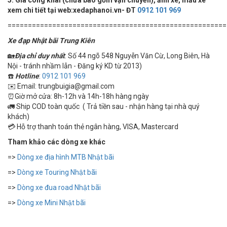
xem chi tiết tại web:xedaphanoi.vn- ĐT
0912 101 969
======================================================
Xe đạp Nhật bãi Trung Kiên
🏡
Địa chỉ duy nhất
: Số 44 ngõ 548 Nguyễn Văn Cừ, Long Biên, Hà
Nội - tránh nhầm lẫn - Đăng ký KD từ 2013)
☎️
Hotline
:
0912 101 969
✉️ Email: trungbuigia@gmail.com
⏰Giờ mở cửa: 8h-12h và 14h-18h hàng ngày
🚛 Ship COD toàn quốc ( Trả tiền sau - nhận hàng tại nhà quý
khách)
💳 Hỗ trợ thanh toán thẻ ngân hàng, VISA, Mastercard
Tham khảo các dòng xe khác
=>
Dòng xe địa hình MTB Nhật bãi
=>
Dòng xe Touring Nhật bãi
=>
Dòng xe đua road Nhật bãi
=>
Dòng xe Mini Nhật bãi