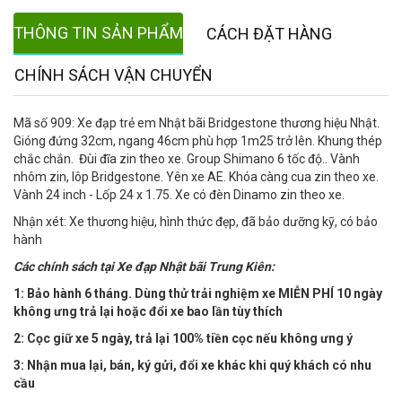
THÔNG TIN SẢN PHẨM
CÁCH ĐẶT HÀNG
CHÍNH SÁCH VẬN CHUYỂN
Mã số 909: Xe đạp trẻ em Nhật bãi Bridgestone thương hiệu Nhật.
Gióng đứng 32cm, ngang 46cm phù hợp 1m25 trở lên. Khung thép
chắc chắn. Đùi đĩa zin theo xe. Group Shimano 6 tốc độ.. Vành
nhôm zin, lôp Bridgestone. Yên xe AE. Khóa càng cua zin theo xe.
Vành 24 inch - Lốp 24 x 1.75. Xe có đèn Dinamo zin theo xe.
Nhận xét: Xe thương hiệu, hình thức đẹp, đã bảo dưỡng kỹ, có bảo
hành
Các chính sách tại Xe đạp Nhật bãi Trung Kiên:
1: Bảo hành 6 tháng. Dùng thử trải nghiệm xe MIỄN PHÍ 10 ngày
không ưng trả lại hoặc đổi xe bao lần tùy thích
2: Cọc giữ xe 5 ngày, trả lại 100% tiền cọc nếu không ưng ý
3: Nhận mua lại, bán, ký gửi, đổi xe khác khi quý khách có nhu
cầu