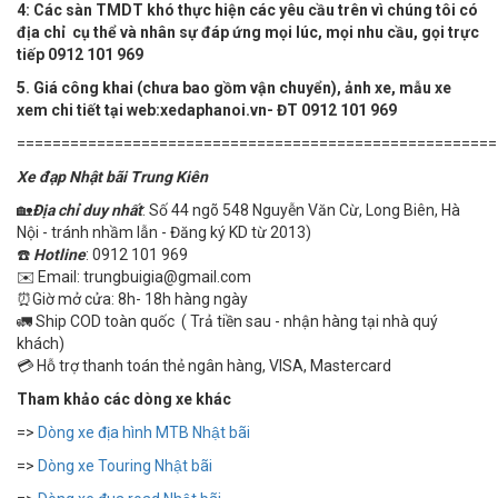
4:
Các sàn TMDT khó thực hiện các yêu cầu trên vì chúng tôi có
địa chỉ cụ thể và nhân sự đáp ứng mọi lúc, mọi nhu cầu, gọi trực
tiếp 0912 101 969
5. Giá công khai (chưa bao gồm vận chuyển), ảnh xe, mẫu xe
xem chi tiết tại web:xedaphanoi.vn- ĐT 0912 101 969
======================================================
Xe đạp Nhật bãi Trung Kiên
🏡
Địa chỉ duy nhất
: Số 44 ngõ 548 Nguyễn Văn Cừ, Long Biên, Hà
Nội - tránh nhầm lẫn - Đăng ký KD từ 2013)
☎️
Hotline
: 0912 101 969
✉️ Email: trungbuigia@gmail.com
⏰Giờ mở cửa: 8h- 18h hàng ngày
🚛 Ship COD toàn quốc ( Trả tiền sau - nhận hàng tại nhà quý
khách)
💳 Hỗ trợ thanh toán thẻ ngân hàng, VISA, Mastercard
Tham khảo các dòng xe khác
=>
Dòng xe địa hình MTB Nhật bãi
=>
Dòng xe Touring Nhật bãi