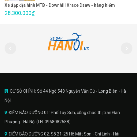
Xe đạp địa hình MTB - Downhill Xrace Dsaw - hàng hiếm
28.300.000₫
CƠ SỞ CHÍNH: Số 44 Ngõ 548 Nguyễn Văn Cừ - Long Biên - Hà
Nội
ĐIỂM BẢO DƯỠNG 01: Phố Tây Sơn, cổng chào thị trân Đan
Phượng - Hà Nội (LH: 0968082688)
ĐIỂM BẢO DƯỠNG 02: Số 21-25 Hồ Mặt Sơn - Chí Linh - Hải