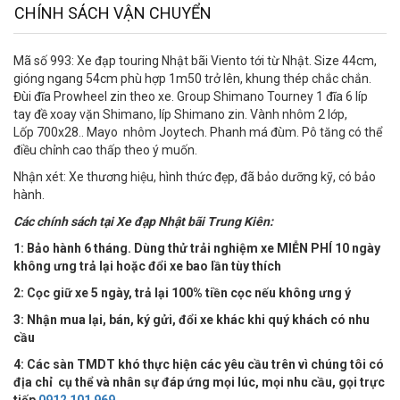
CHÍNH SÁCH VẬN CHUYỂN
Mã số 993: Xe đạp touring Nhật bãi Viento tới từ Nhật. Size 44cm,
gióng ngang 54cm phù hợp 1m50 trở lên, khung thép chắc chắn.
Đùi đĩa Prowheel zin theo xe. Group Shimano Tourney 1 đĩa 6 líp
tay đề xoay vặn Shimano, líp Shimano zin. Vành nhôm 2 lớp,
Lốp 700x28.. Mayo nhôm Joytech. Phanh má đùm. Pô tăng có thể
điều chỉnh cao thấp theo ý muốn.
Nhận xét: Xe thương hiệu, hình thức đẹp, đã bảo dưỡng kỹ, có bảo
hành.
Các chính sách tại Xe đạp Nhật bãi Trung Kiên:
1: Bảo hành 6 tháng. Dùng thử trải nghiệm xe MIỄN PHÍ 10 ngày
không ưng trả lại hoặc đổi xe bao lần tùy thích
2: Cọc giữ xe 5 ngày, trả lại 100% tiền cọc nếu không ưng ý
3: Nhận mua lại, bán, ký gửi, đổi xe khác khi quý khách có nhu
cầu
4:
Các sàn TMDT khó thực hiện các yêu cầu trên vì chúng tôi có
địa chỉ cụ thể và nhân sự đáp ứng mọi lúc, mọi nhu cầu, gọi trực
tiếp
0912 101 969