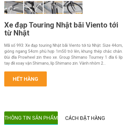
Xe đạp Touring Nhật bãi Viento tới
từ Nhật
Mã số 993: Xe đạp touring Nhật bãi Viento tới từ Nhật. Size 44cm,
gióng ngang 54cm phù hợp 1m50 trở lên, khung thép chắc chắn.
Đùi đĩa Prowheel zin theo xe. Group Shimano Tourney 1 đĩa 6 líp
tay đề xoay vặn Shimano, líp Shimano zin. Vành nhôm 2...
HẾT HÀNG
THÔNG TIN SẢN PHẨM
CÁCH ĐẶT HÀNG