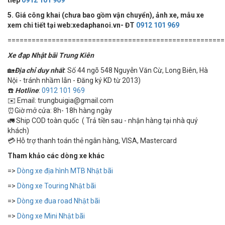
5. Giá công khai (chưa bao gồm vận chuyển), ảnh xe, mẫu xe
xem chi tiết tại web:xedaphanoi.vn- ĐT
0912 101 969
======================================================
Xe đạp Nhật bãi Trung Kiên
🏡
Địa chỉ duy nhất
: Số 44 ngõ 548 Nguyễn Văn Cừ, Long Biên, Hà
Nội - tránh nhầm lẫn - Đăng ký KD từ 2013)
☎️
Hotline
:
0912 101 969
✉️ Email: trungbuigia@gmail.com
⏰Giờ mở cửa: 8h- 18h hàng ngày
🚛 Ship COD toàn quốc ( Trả tiền sau - nhận hàng tại nhà quý
khách)
💳 Hỗ trợ thanh toán thẻ ngân hàng, VISA, Mastercard
Tham khảo các dòng xe khác
=>
Dòng xe địa hình MTB Nhật bãi
=>
Dòng xe Touring Nhật bãi
=>
Dòng xe đua road Nhật bãi
=>
Dòng xe Mini Nhật bãi