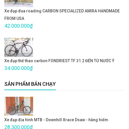
Xe đạp đua roading CARBON SPECIALIZED AMIRA HANDMADE
FROM USA
42.000.000₫
Xe đạp thể thao carbon FONDRIEST TF 31.2 ĐẾN TỪ NƯỚC Ý
34.000.000₫
SẢN PHẨM BÁN CHẠY
Xe đạp địa hình MTB - Downhill Xrace Dsaw - hàng hiếm
28.300.000₫