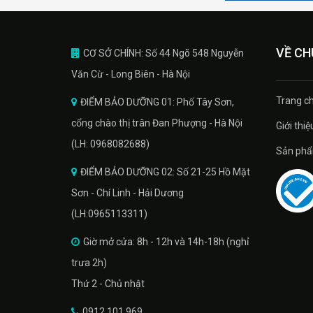
VỀ CH
CƠ SỞ CHÍNH: Số 44 Ngõ 548 Nguyễn
Văn Cừ - Long Biên - Hà Nội
Trang ch
ĐIỂM BẢO DƯỠNG 01: Phố Tây Sơn,
cổng chào thị trân Đan Phượng - Hà Nội
Giới thiệ
(LH: 0968082688)
Sản phâ
ĐIỂM BẢO DƯỠNG 02: Số 21-25 Hồ Mặt
Sơn - Chí Linh - Hải Dương
(LH:0965113311)
Giờ mở cửa: 8h - 12h và 14h-18h (nghỉ
trưa 2h)
Thứ 2 - Chủ nhật
0912 101 969