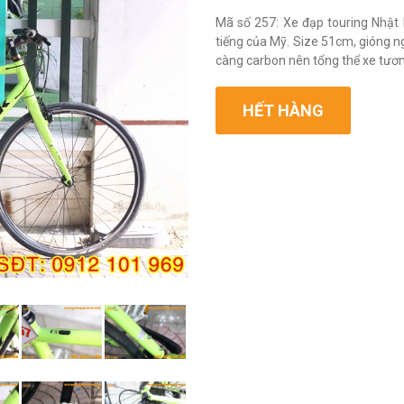
Mã số 257: Xe đạp touring Nhật b
tiếng của Mỹ. Size 51cm, gióng 
càng carbon nên tổng thể xe tương 
HẾT HÀNG