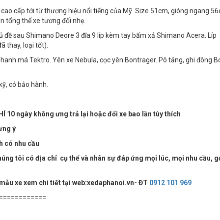
 cao cấp tới từ thương hiệu nổi tiếng của Mỹ. Size 51cm, gióng ngang 5
 tổng thể xe tương đối nhẹ.
củ đề sau Shimano Deore 3 đĩa 9 líp kèm tay bấm xả Shimano Acera. Líp
thay, loại tốt).
hanh má Tektro. Yên xe Nebula, cọc yên Bontrager. Pô tăng, ghi đông B
kỹ, có bảo hành.
Í 10 ngày không ưng trả lại hoặc đổi xe bao lần tùy thích
ưng ý
ch có nhu cầu
ng tôi có địa chỉ cụ thể và nhân sự đáp ứng mọi lúc, mọi nhu cầu, g
 mẫu xe xem chi tiết tại web:xedaphanoi.vn- ĐT
0912 101 969
============