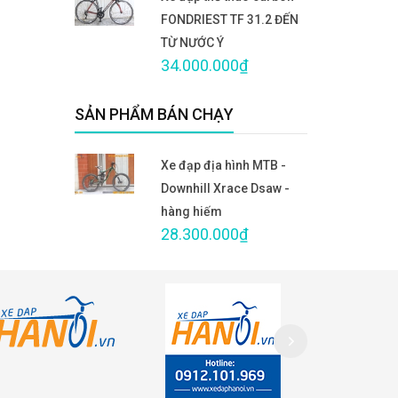
FONDRIEST TF 31.2 ĐẾN
TỪ NƯỚC Ý
34.000.000₫
SẢN PHẨM BÁN CHẠY
Xe đạp địa hình MTB -
Downhill Xrace Dsaw -
hàng hiếm
28.300.000₫