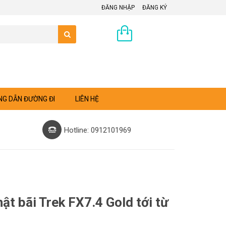
ĐĂNG NHẬP
ĐĂNG KÝ
0 sản phẩm
G DẪN ĐƯỜNG ĐI
LIÊN HỆ
Hotline: 0912101969
ật bãi Trek FX7.4 Gold tới từ