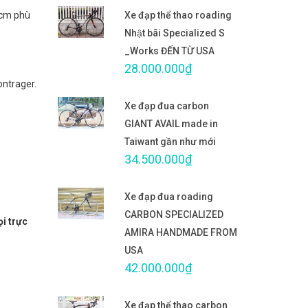
6cm phù
Xe đạp thể thao roading
Nhật bãi Specialized S
_Works ĐẾN TỪ USA
28.000.000₫
ontrager.
Xe đạp đua carbon
GIANT AVAIL made in
Taiwant gần như mới
34.500.000₫
Xe đạp đua roading
CARBON SPECIALIZED
ọi trực
AMIRA HANDMADE FROM
USA
42.000.000₫
Xe đạp thể thao carbon