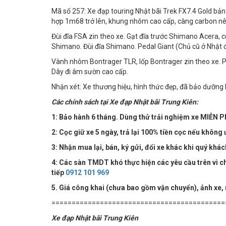
Mã số 257: Xe đạp touring Nhật bãi Trek FX7.4 Gold bản
hợp 1m68 trở lên, khung nhôm cao cấp, càng carbon nên
Đùi đĩa FSA zin theo xe. Gạt đĩa trước Shimano Acera, 
Shimano. Đùi đĩa Shimano. Pedal Giant (Chủ cũ ở Nhật đã 
Vành nhôm Bontrager TLR, lốp Bontrager zin theo xe. P
Dây đi âm sườn cao cấp.
Nhận xét: Xe thương hiệu, hình thức đẹp, đã bảo dưỡng 
Các chính sách tại Xe đạp Nhật bãi Trung Kiên:
1: Bảo hành 6 tháng. Dùng thử trải nghiệm xe MIỄN PH
2: Cọc giữ xe 5 ngày, trả lại 100% tiền cọc nếu không 
3: Nhận mua lại, bán, ký gửi, đổi xe khác khi quý khá
4:
Các sàn TMDT khó thực hiện các yêu cầu trên vì chú
tiếp
0912 101 969
5. Giá công khai (chưa bao gồm vận chuyển), ảnh xe,
===========================================
Xe đạp Nhật bãi Trung Kiên