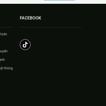
FACEBOOK
 toán
̉
huyển
ành
ật thông