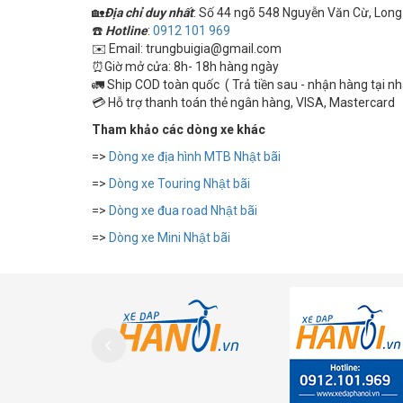
🏡
Địa chỉ duy nhất
: Số 44 ngõ 548 Nguyễn Văn Cừ, Long 
☎️
Hotline
:
0912 101 969
✉️ Email: trungbuigia@gmail.com
⏰Giờ mở cửa: 8h- 18h hàng ngày
🚛 Ship COD toàn quốc ( Trả tiền sau - nhận hàng tại n
💳 Hỗ trợ thanh toán thẻ ngân hàng, VISA, Mastercard
Tham khảo các dòng xe khác
=>
Dòng xe địa hình MTB Nhật bãi
=>
Dòng xe Touring Nhật bãi
=>
Dòng xe đua road Nhật bãi
=>
Dòng xe Mini Nhật bãi