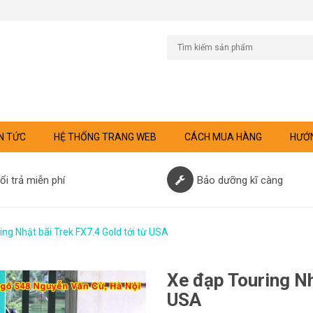
N TỨC
HỆ THỐNG TRANG WEB
CÁCH MUA HÀNG
HƯỚN
ổi trả miễn phí
Bảo dưỡng kĩ càng
ing Nhật bãi Trek FX7.4 Gold tới từ USA
Xe đạp Touring Nh
USA