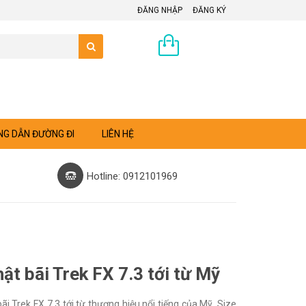
ĐĂNG NHẬP
ĐĂNG KÝ
0 sản phẩm
G DẪN ĐƯỜNG ĐI
LIÊN HỆ
Hotline: 0912101969
ật bãi Trek FX 7.3 tới từ Mỹ
i Trek FX 7.3 tới từ thương hiệu nổi tiếng của Mỹ. Size