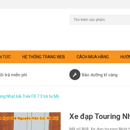
N TỨC
HỆ THỐNG TRANG WEB
CÁCH MUA HÀNG
HƯỚN
ổi trả miễn phí
Bảo dưỡng kĩ càng
ng Nhật bãi Trek FX 7.3 tới từ Mỹ
Xe đạp Touring Nh
Mã số 868: Xe đạp touring Nhật bã