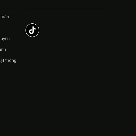
 toán
̉
huyển
ành
ật thông