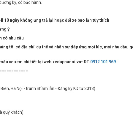
 dưỡng kỹ, có bảo hành.
Í 10 ngày không ưng trả lại hoặc đổi xe bao lần tùy thích
ưng ý
ch có nhu cầu
ng tôi có địa chỉ cụ thể và nhân sự đáp ứng mọi lúc, mọi nhu cầu, g
 mẫu xe xem chi tiết tại web:xedaphanoi.vn- ĐT
0912 101 969
============
Biên, Hà Nội - tránh nhầm lẫn - Đăng ký KD từ 2013)
hà quý khách)