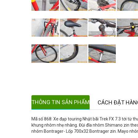
THÔNG TIN SẢN PHẨM
CÁCH ĐẶT HÀN
Mã số 868: Xe đạp touring Nhật bãi Trek FX 7.3 tới từ 
khung nhôm nhẹ nhàng. Đùi đĩa nhôm Shimano zin theo 
nhôm Bontrager- Lốp 700x32 Bontrager zin. Mayo nhôm