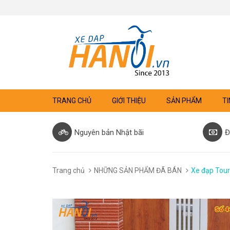
TRANG CHỦ
GIỚI THIỆU
SẢN PHẨM
TI
Nguyên bản Nhật bãi
Đ
Trang chủ
NHỮNG SẢN PHẨM ĐÃ BÁN
Xe đạp Touri