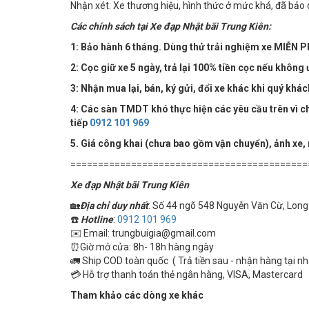
Nhận xét: Xe thương hiệu, hình thức ở mức khá, đã bảo
Các chính sách tại Xe đạp Nhật bãi Trung Kiên:
1: Bảo hành 6 tháng. Dùng thử trải nghiệm xe MIỄN PH
2: Cọc giữ xe 5 ngày, trả lại 100% tiền cọc nếu không 
3: Nhận mua lại, bán, ký gửi, đổi xe khác khi quý khá
4:
Các sàn TMDT khó thực hiện các yêu cầu trên vì chú
tiếp
0912 101 969
5. Giá công khai (chưa bao gồm vận chuyển), ảnh xe,
===========================================
Xe đạp Nhật bãi Trung Kiên
🏡
Địa chỉ duy nhất
: Số 44 ngõ 548 Nguyễn Văn Cừ, Long 
☎️
Hotline
:
0912 101 969
✉️ Email: trungbuigia@gmail.com
⏰Giờ mở cửa: 8h- 18h hàng ngày
🚛 Ship COD toàn quốc ( Trả tiền sau - nhận hàng tại n
💳 Hỗ trợ thanh toán thẻ ngân hàng, VISA, Mastercard
Tham khảo các dòng xe khác