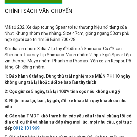
CHÍNH SÁCH VẬN CHUYỂN
Mã số 232: Xe đạp touring Spear tới từ thương hiệu nổi tiếng của
Nhật. Khung nhôm nhẹ nhàng. Size 47cm, gióng ngang 53cm phù
hợp người cao từ 1m58.Bánh 700x28
Đùi đĩa zin nhôm 3 đĩa 7 líp tay đề bấm xả Shimano. Củ đề sau
Shimano Tourney. Líp Shimano. Vành nhôm 2 lớp xé gió Spear.Lốp
zin theo xe. Mayo nhôm. Phanh má Promax. Yên xe zin Kespor. Pô
tăng, Ghi đông nhôm.
1: Bảo hành 6 tháng. Dùng thử trải nghiệm xe MIỄN PHÍ 10 ngày
không ưng trả lại hoặc đổi xe bao lần tùy thích
2: Cọc giữ xe 5 ngày, trả lại 100% tiền cọc nếu không ưng ý
3: Nhận mua lại, bán, ký gửi, đổi xe khác khi quý khách có nhu
cầu
4:
Các sàn TMDT khó thực hiện các yêu cầu trên vì chúng tôi có
địa chỉ cụ thể và nhân sự đáp ứng mọi lúc, mọi nhu cầu, gọi trực
tiếp
0912 101 969