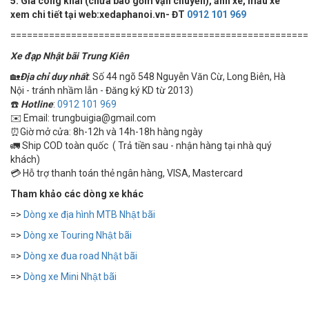
5. Giá công khai (chưa bao gồm vận chuyển), ảnh xe, mẫu xe
xem chi tiết tại web:xedaphanoi.vn- ĐT
0912 101 969
======================================================
Xe đạp Nhật bãi Trung Kiên
🏡
Địa chỉ duy nhất
: Số 44 ngõ 548 Nguyễn Văn Cừ, Long Biên, Hà
Nội - tránh nhầm lẫn - Đăng ký KD từ 2013)
☎️
Hotline
:
0912 101 969
✉️ Email: trungbuigia@gmail.com
⏰Giờ mở cửa: 8h-12h và 14h-18h hàng ngày
🚛 Ship COD toàn quốc ( Trả tiền sau - nhận hàng tại nhà quý
khách)
💳 Hỗ trợ thanh toán thẻ ngân hàng, VISA, Mastercard
Tham khảo các dòng xe khác
=>
Dòng xe địa hình MTB Nhật bãi
=>
Dòng xe Touring Nhật bãi
=>
Dòng xe đua road Nhật bãi
=>
Dòng xe Mini Nhật bãi