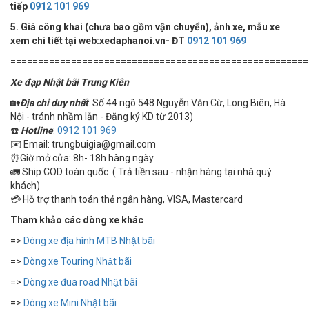
tiếp
0912 101 969
5. Giá công khai (chưa bao gồm vận chuyển), ảnh xe, mẫu xe
xem chi tiết tại web:xedaphanoi.vn- ĐT
0912 101 969
======================================================
Xe đạp Nhật bãi Trung Kiên
🏡
Địa chỉ duy nhất
: Số 44 ngõ 548 Nguyễn Văn Cừ, Long Biên, Hà
Nội - tránh nhầm lẫn - Đăng ký KD từ 2013)
☎️
Hotline
:
0912 101 969
✉️ Email: trungbuigia@gmail.com
⏰Giờ mở cửa: 8h- 18h hàng ngày
🚛 Ship COD toàn quốc ( Trả tiền sau - nhận hàng tại nhà quý
khách)
💳 Hỗ trợ thanh toán thẻ ngân hàng, VISA, Mastercard
Tham khảo các dòng xe khác
=>
Dòng xe địa hình MTB Nhật bãi
=>
Dòng xe Touring Nhật bãi
=>
Dòng xe đua road Nhật bãi
=>
Dòng xe Mini Nhật bãi