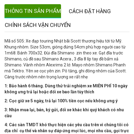
THÔNG TIN SẢN PHẨM
CÁCH ĐẶT HÀNG
CHÍNH SÁCH VẬN CHUYỂN
Mã số 505: Xe đạp touring Nhật bãi Scott thương hiệu tới từ Mỹ.
Khung nhôm. Size 53cm, gióng đứng 54cm phù hợp người cao từ
1m68. Bánh 700x32. Đùi đĩa Shimano zin theo xe. Gạt đĩa trước
Shimano, củ đề sau Shimano Acera , 3 đĩa 8 líp tay đề bấm xả
Shimano. Vành nhôm Alexrims 2 lớ. Mayo nhôm Shimano.Phanh
má Tektro. Yên xe cọc yên zin. Pô tăng, ghi đông nhôm của Scott.
Càng trước nhôm nên trọng lượng xe rất nhẹ
1: Bảo hành 6 tháng. Dùng thử trải nghiệm xe MIỄN PHÍ 10 ngày
không ưng trả lại hoặc đổi xe bao lần tùy thích
2: Cọc giữ xe 5 ngày, trả lại 100% tiền cọc nếu không ưng ý
3: Nhận mua lại, bán, ký gửi, đổi xe khác khi quý khách có nhu
cầu
4:
Các sàn TMDT khó thực hiện các yêu cầu trên vì chúng tôi có
địa chỉ cụ thể và nhân sự đáp ứng mọi lúc, mọi nhu cầu, gọi trực