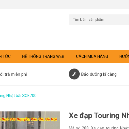
N TỨC
HỆ THỐNG TRANG WEB
CÁCH MUA HÀNG
HƯỚN
ổi trả miễn phí
Bảo dưỡng kĩ càng
ing Nhật bãi SCE700
Xe đạp Touring N
Mã số 288: Xe đạp touring Nhật