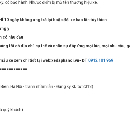
kỹ, có bảo hành. Nhược điểm bị mờ tên thương hiệu xe.
Í 10 ngày không ưng trả lại hoặc đổi xe bao lần tùy thích
ưng ý
ch có nhu cầu
ng tôi có địa chỉ cụ thể và nhân sự đáp ứng mọi lúc, mọi nhu cầu, g
 mẫu xe xem chi tiết tại web:xedaphanoi.vn- ĐT
0912 101 969
============
Biên, Hà Nội - tránh nhầm lẫn - Đăng ký KD từ 2013)
hà quý khách)