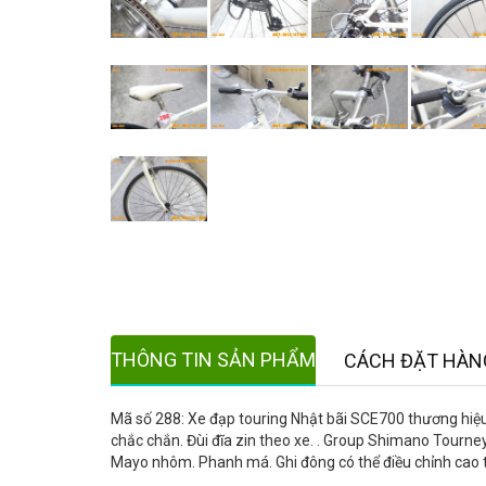
THÔNG TIN SẢN PHẨM
CÁCH ĐẶT HÀN
Mã số 288: Xe đạp touring Nhật bãi SCE700 thương hiệ
chắc chắn. Đùi đĩa zin theo xe. . Group Shimano Tourne
Mayo nhôm. Phanh má. Ghi đông có thể điều chỉnh cao t