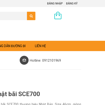
ĐĂNG NHẬP
ĐĂNG KÝ
0 sản phẩm
G DẪN ĐƯỜNG ĐI
LIÊN HỆ
Hotline: 0912101969
hật bãi SCE700
 bãi SCE700 thương hiệu Nhật Bản. Size 46cm, gióng