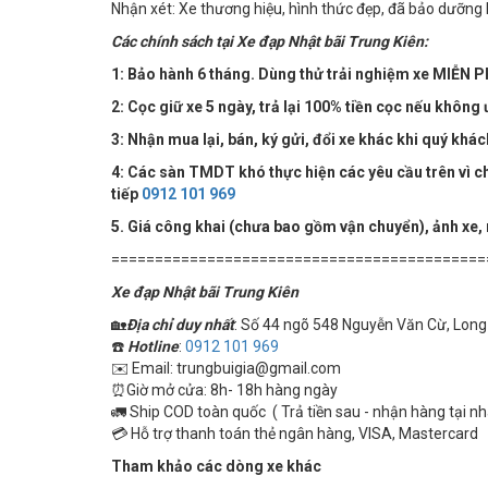
Nhận xét: Xe thương hiệu, hình thức đẹp, đã bảo dưỡng 
Các chính sách tại Xe đạp Nhật bãi Trung Kiên:
1: Bảo hành 6 tháng. Dùng thử trải nghiệm xe MIỄN PH
2: Cọc giữ xe 5 ngày, trả lại 100% tiền cọc nếu không 
3: Nhận mua lại, bán, ký gửi, đổi xe khác khi quý khá
4:
Các sàn TMDT khó thực hiện các yêu cầu trên vì chú
tiếp
0912 101 969
5. Giá công khai (chưa bao gồm vận chuyển), ảnh xe,
===========================================
Xe đạp Nhật bãi Trung Kiên
🏡
Địa chỉ duy nhất
: Số 44 ngõ 548 Nguyễn Văn Cừ, Long 
☎️
Hotline
:
0912 101 969
✉️ Email: trungbuigia@gmail.com
⏰Giờ mở cửa: 8h- 18h hàng ngày
🚛 Ship COD toàn quốc ( Trả tiền sau - nhận hàng tại n
💳 Hỗ trợ thanh toán thẻ ngân hàng, VISA, Mastercard
Tham khảo các dòng xe khác