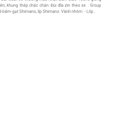
, khung thép chắc chắn. Đùi đĩa zin theo xe. . Group
đề bấm-gạt Shimano, líp Shimano. Vành nhôm - Lốp...