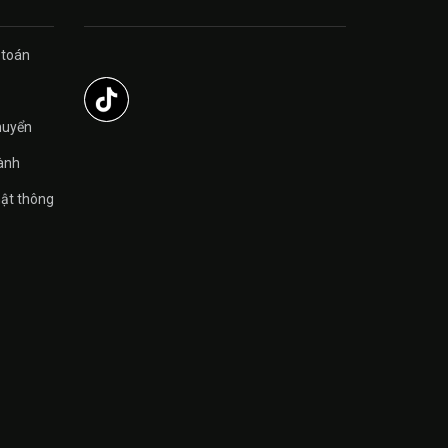
 toán
̉
huyển
ành
ật thông