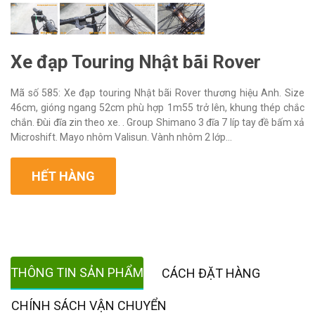
Xe đạp Touring Nhật bãi Rover
Mã số 585: Xe đạp touring Nhật bãi Rover thương hiệu Anh. Size
46cm, gióng ngang 52cm phù hợp 1m55 trở lên, khung thép chắc
chắn. Đùi đĩa zin theo xe. . Group Shimano 3 đĩa 7 líp tay đề bấm xả
Microshift. Mayo nhôm Valisun. Vành nhôm 2 lớp...
HẾT HÀNG
THÔNG TIN SẢN PHẨM
CÁCH ĐẶT HÀNG
CHÍNH SÁCH VẬN CHUYỂN