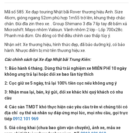
Mã số 585: Xe đạp touring Nhật bãi Rover thương hiệu Anh. Size
46cm, gióng ngang 52cm phù hợp 1m55 trở lên, khung thép chắc
chắn. Đùi đĩa zin theo xe. . Group Shimano 3 đĩa 7 líp tay đề bấm xả
Microshift. Mayo nhôm Valisun. Vành nhôm 2 lớp - Lốp 700x28c.
Phanh má đùm. Ghi đông có thể điều chỉnh cao thấp tùy ý.
Nhận xét: Xe thương hiệu, hình thức đẹp, đã bảo dưỡng kỹ, có bảo
hành. Nhược điểm bị mờ tên thương hiệu xe.
Các chính sách tại Xe đạp Nhật bãi Trung Kiên:
1: Bảo hành 6 tháng. Dùng thử trải nghiệm xe MIỄN PHÍ 10 ngày
không ưng trả lại hoặc đổi xe bao lần tùy thích
2: Cọc giữ xe 5 ngày, trả lại 100% tiền cọc nếu không ưng ý
3: Nhận mua lại, bán, ký gửi, đổi xe khác khi quý khách có nhu
cầu
4:
Các sàn TMDT khó thực hiện các yêu cầu trên vì chúng tôi có
địa chỉ cụ thể và nhân sự đáp ứng mọi lúc, mọi nhu cầu, gọi trực
tiếp
0912 101 969
5. Giá công khai (chưa bao gồm vận chuyển), ảnh xe, mẫu xe