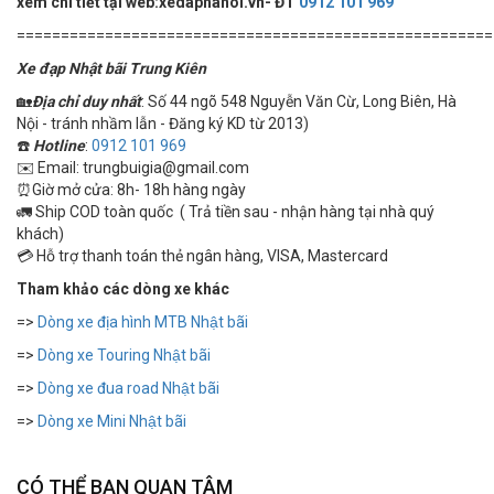
xem chi tiết tại web:xedaphanoi.vn- ĐT
0912 101 969
======================================================
Xe đạp Nhật bãi Trung Kiên
🏡
Địa chỉ duy nhất
: Số 44 ngõ 548 Nguyễn Văn Cừ, Long Biên, Hà
Nội - tránh nhầm lẫn - Đăng ký KD từ 2013)
☎️
Hotline
:
0912 101 969
✉️ Email: trungbuigia@gmail.com
⏰Giờ mở cửa: 8h- 18h hàng ngày
🚛 Ship COD toàn quốc ( Trả tiền sau - nhận hàng tại nhà quý
khách)
💳 Hỗ trợ thanh toán thẻ ngân hàng, VISA, Mastercard
Tham khảo các dòng xe khác
=>
Dòng xe địa hình MTB Nhật bãi
=>
Dòng xe Touring Nhật bãi
=>
Dòng xe đua road Nhật bãi
=>
Dòng xe Mini Nhật bãi
CÓ THỂ BẠN QUAN TÂM