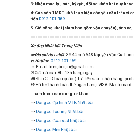
3: Nhận mua lại, bán, ký gửi, đổi xe khác khi quý khá
4:
Các sàn TMDT khó thực hiện các yêu cầu trên vì chú
tiếp
0912 101 969
5. Giá công khai (chưa bao gồm vận chuyển), ảnh xe,
===========================================
Xe đạp Nhật bãi Trung Kiên
🏡
Địa chỉ duy nhất
: Số 44 ngõ 548 Nguyễn Văn Cừ, Long 
☎️
Hotline
:
0912 101 969
✉️ Email: trungbuigia@gmail.com
⏰Giờ mở cửa: 8h- 18h hàng ngày
🚛 Ship COD toàn quốc ( Trả tiền sau - nhận hàng tại n
💳 Hỗ trợ thanh toán thẻ ngân hàng, VISA, Mastercard
Tham khảo các dòng xe khác
=>
Dòng xe địa hình MTB Nhật bãi
=>
Dòng xe Touring Nhật bãi
=>
Dòng xe đua road Nhật bãi
=>
Dòng xe Mini Nhật bãi