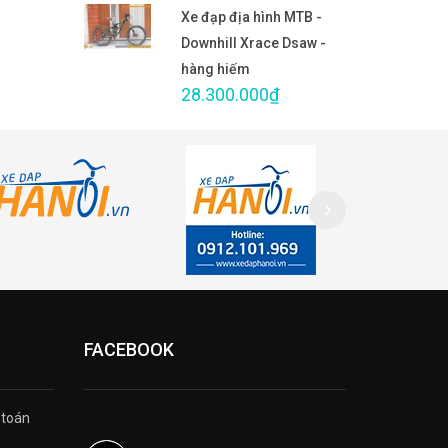
Xe đạp địa hình MTB -
Downhill Xrace Dsaw -
hàng hiếm
28.300.000₫
FACEBOOK
 toán