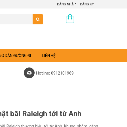
ĐĂNG NHẬP
ĐĂNG KÝ
0 sản phẩm
G DẪN ĐƯỜNG ĐI
LIÊN HỆ
Hotline: 0912101969
t bãi Raleigh tới từ Anh
bãi Raleigh thương hiệu tới từ Anh. Khung nhôm, càng