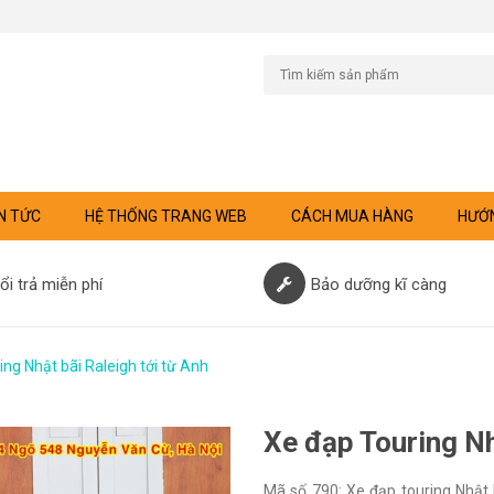
N TỨC
HỆ THỐNG TRANG WEB
CÁCH MUA HÀNG
HƯỚN
ổi trả miễn phí
Bảo dưỡng kĩ càng
ng Nhật bãi Raleigh tới từ Anh
Xe đạp Touring Nhậ
Mã số 790: Xe đạp touring Nhật 