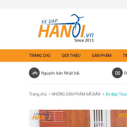
TRANG CHỦ
GIỚI THIỆU
SẢN PHẨM
TI
Nguyên bản Nhật bãi
Đ
Trang chủ
NHỮNG SẢN PHẨM ĐÃ BÁN
Xe đạp Touri