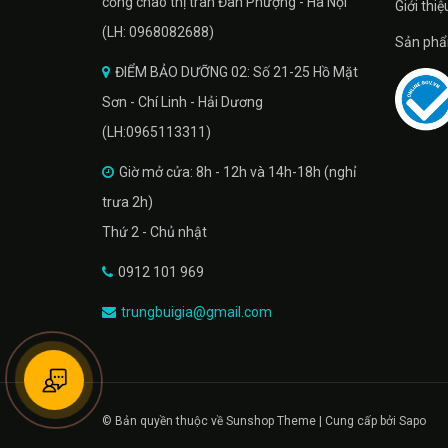
cổng chào thị trân Đan Phượng - Hà Nội
Giới thiệ
(LH: 0968082688)
Sản phâ
ĐIỂM BẢO DƯỠNG 02: Số 21-25 Hồ Mặt
Sơn - Chí Linh - Hải Dương
(LH:0965113311)
Giờ mở cửa: 8h - 12h và 14h-18h (nghỉ
trưa 2h)
Thứ 2 - Chủ nhật
0912 101 969
trungbuigia@gmail.com
© Bản quyền thuộc về Sunshop Theme | Cung cấp bởi Sapo