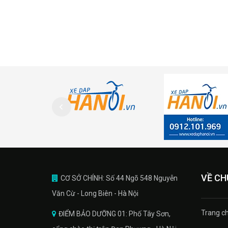
VỀ CH
CƠ SỞ CHÍNH: Số 44 Ngõ 548 Nguyễn
Văn Cừ - Long Biên - Hà Nội
Trang ch
ĐIỂM BẢO DƯỠNG 01: Phố Tây Sơn,