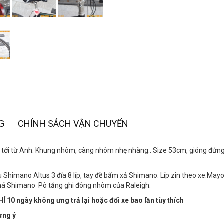
G
CHÍNH SÁCH VẬN CHUYỂN
 tới từ Anh. Khung nhôm, càng nhôm nhẹ nhàng.. Size 53cm, gióng đứ
sau Shimano Altus 3 đĩa 8 líp, tay đề bấm xả Shimano. Líp zin theo xe.M
má Shimano Pô tăng ghi đông nhôm của Raleigh.
Í 10 ngày không ưng trả lại hoặc đổi xe bao lần tùy thích
ưng ý