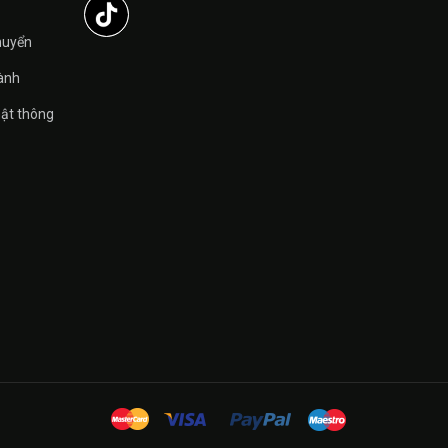
̉
huyển
ành
ật thông