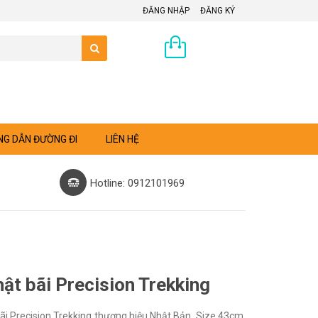
ĐĂNG NHẬP
ĐĂNG KÝ
0 sản phẩm
G DẪN ĐƯỜNG ĐI
LIÊN HỆ
Hotline: 0912101969
ật bãi Precision Trekking
ãi Precision Trekking thương hiệu Nhật Bản. Size 43cm,