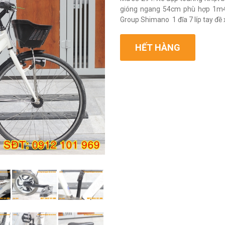
gióng ngang 54cm phù hợp 1m48 
Group Shimano 1 đĩa 7 líp tay đề
HẾT HÀNG