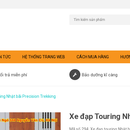
N TỨC
HỆ THỐNG TRANG WEB
CÁCH MUA HÀNG
HƯỚN
ổi trả miễn phí
Bảo dưỡng kĩ càng
ing Nhật bãi Precision Trekking
Xe đạp Touring Nh
Mã số 294: Xe đạp touring Nhật b