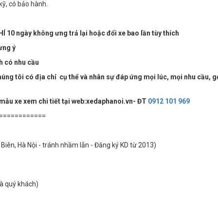
kỹ, có bảo hành.
Í 10 ngày không ưng trả lại hoặc đổi xe bao lần tùy thích
ưng ý
ch có nhu cầu
ng tôi có địa chỉ cụ thể và nhân sự đáp ứng mọi lúc, mọi nhu cầu, g
 mẫu xe xem chi tiết tại web:xedaphanoi.vn- ĐT
0912 101 969
============
Biên, Hà Nội - tránh nhầm lẫn - Đăng ký KD từ 2013)
hà quý khách)