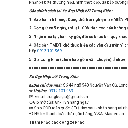
Nhận xét: Xe thương hiệu, hình thức đẹp, đã bảo dưỡng 
Các chính sách tại Xe đạp Nhật bãi Trung Kiên:
1: Bảo hành 6 tháng. Dùng thử trải nghiệm xe MIỄN PH
2: Cọc giữ xe 5 ngày, trả lại 100% tiền cọc nếu không 
3: Nhận mua lại, bán, ký gửi, đổi xe khác khi quý khá
4:
Các sàn TMDT khó thực hiện các yêu cầu trên vì chú
tiếp
0912 101 969
5. Giá công khai (chưa bao gồm vận chuyển), ảnh xe,
===========================================
Xe đạp Nhật bãi Trung Kiên
🏡
Địa chỉ duy nhất
: Số 44 ngõ 548 Nguyễn Văn Cừ, Long 
☎️
Hotline
:
0912 101 969
✉️ Email: trungbuigia@gmail.com
⏰Giờ mở cửa: 8h- 18h hàng ngày
🚛 Ship COD toàn quốc ( Trả tiền sau - nhận hàng tại n
💳 Hỗ trợ thanh toán thẻ ngân hàng, VISA, Mastercard
Tham khảo các dòng xe khác