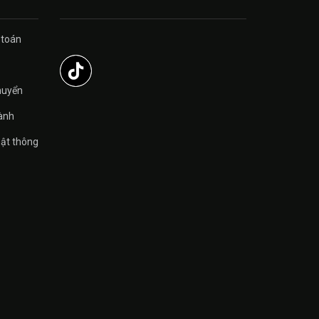
 toán
̉
huyển
ành
ật thông