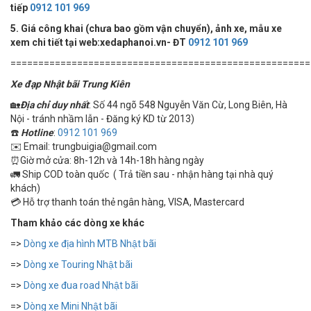
tiếp
0912 101 969
5. Giá công khai (chưa bao gồm vận chuyển), ảnh xe, mẫu xe
xem chi tiết tại web:xedaphanoi.vn- ĐT
0912 101 969
======================================================
Xe đạp Nhật bãi Trung Kiên
🏡
Địa chỉ duy nhất
: Số 44 ngõ 548 Nguyễn Văn Cừ, Long Biên, Hà
Nội - tránh nhầm lẫn - Đăng ký KD từ 2013)
☎️
Hotline
:
0912 101 969
✉️ Email: trungbuigia@gmail.com
⏰Giờ mở cửa: 8h-12h và 14h-18h hàng ngày
🚛 Ship COD toàn quốc ( Trả tiền sau - nhận hàng tại nhà quý
khách)
💳 Hỗ trợ thanh toán thẻ ngân hàng, VISA, Mastercard
Tham khảo các dòng xe khác
=>
Dòng xe địa hình MTB Nhật bãi
=>
Dòng xe Touring Nhật bãi
=>
Dòng xe đua road Nhật bãi
=>
Dòng xe Mini Nhật bãi