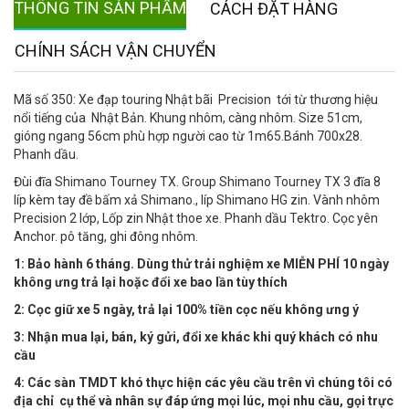
THÔNG TIN SẢN PHẨM
CÁCH ĐẶT HÀNG
CHÍNH SÁCH VẬN CHUYỂN
Mã số 350: Xe đạp touring Nhật bãi Precision tới từ thương hiệu
nổi tiếng của Nhật Bản. Khung nhôm, càng nhôm. Size 51cm,
gióng ngang 56cm phù hợp người cao từ 1m65.Bánh 700x28.
Phanh dầu.
Đùi đĩa Shimano Tourney TX. Group Shimano Tourney TX 3 đĩa 8
líp kèm tay đề bấm xả Shimano., líp Shimano HG zin. Vành nhôm
Precision 2 lớp, Lốp zin Nhật thoe xe. Phanh dầu Tektro. Cọc yên
Anchor. pô tăng, ghi đông nhôm.
1: Bảo hành 6 tháng. Dùng thử trải nghiệm xe MIỄN PHÍ 10 ngày
không ưng trả lại hoặc đổi xe bao lần tùy thích
2: Cọc giữ xe 5 ngày, trả lại 100% tiền cọc nếu không ưng ý
3: Nhận mua lại, bán, ký gửi, đổi xe khác khi quý khách có nhu
cầu
4:
Các sàn TMDT khó thực hiện các yêu cầu trên vì chúng tôi có
địa chỉ cụ thể và nhân sự đáp ứng mọi lúc, mọi nhu cầu, gọi trực