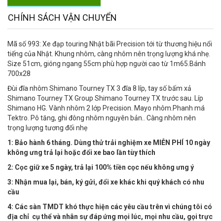
CHÍNH SÁCH VẬN CHUYỂN
Mã số 993: Xe đạp touring Nhật bãi Precision tới từ thương hiệu nổi
tiếng của Nhật. Khung nhôm, càng nhôm nên trọng lượng khá nhẹ.
Size 51cm, gióng ngang 55cm phù hợp người cao từ 1m65.Bánh
700x28
Đùi đĩa nhôm Shimano Tourney TX 3 đĩa 8 líp, tay số bấm xả
Shimano Tourney TX Group Shimano Tourney TX trước sau. Líp
Shimano HG. Vành nhôm 2 lớp Precision. Mayo nhôm.Phanh má
Tektro. Pô tăng, ghi đông nhôm nguyên bản.. Càng nhôm nên
trọng lượng tương đối nhẹ
1: Bảo hành 6 tháng. Dùng thử trải nghiệm xe MIỄN PHÍ 10 ngày
không ưng trả lại hoặc đổi xe bao lần tùy thích
2: Cọc giữ xe 5 ngày, trả lại 100% tiền cọc nếu không ưng ý
3: Nhận mua lại, bán, ký gửi, đổi xe khác khi quý khách có nhu
cầu
4:
Các sàn TMDT khó thực hiện các yêu cầu trên vì chúng tôi có
địa chỉ cụ thể và nhân sự đáp ứng mọi lúc, mọi nhu cầu, gọi trực