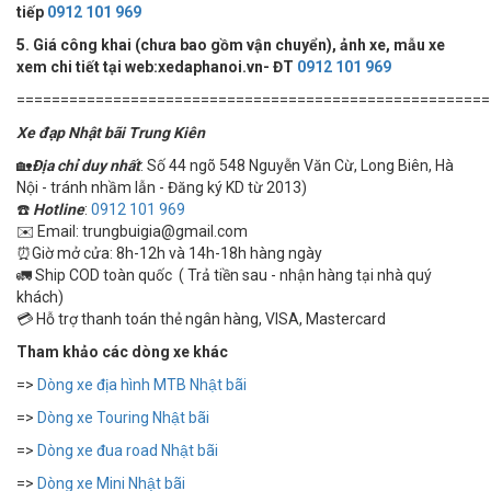
tiếp
0912 101 969
5. Giá công khai (chưa bao gồm vận chuyển), ảnh xe, mẫu xe
xem chi tiết tại web:xedaphanoi.vn- ĐT
0912 101 969
======================================================
Xe đạp Nhật bãi Trung Kiên
🏡
Địa chỉ duy nhất
: Số 44 ngõ 548 Nguyễn Văn Cừ, Long Biên, Hà
Nội - tránh nhầm lẫn - Đăng ký KD từ 2013)
☎️
Hotline
:
0912 101 969
✉️ Email: trungbuigia@gmail.com
⏰Giờ mở cửa: 8h-12h và 14h-18h hàng ngày
🚛 Ship COD toàn quốc ( Trả tiền sau - nhận hàng tại nhà quý
khách)
💳 Hỗ trợ thanh toán thẻ ngân hàng, VISA, Mastercard
Tham khảo các dòng xe khác
=>
Dòng xe địa hình MTB Nhật bãi
=>
Dòng xe Touring Nhật bãi
=>
Dòng xe đua road Nhật bãi
=>
Dòng xe Mini Nhật bãi