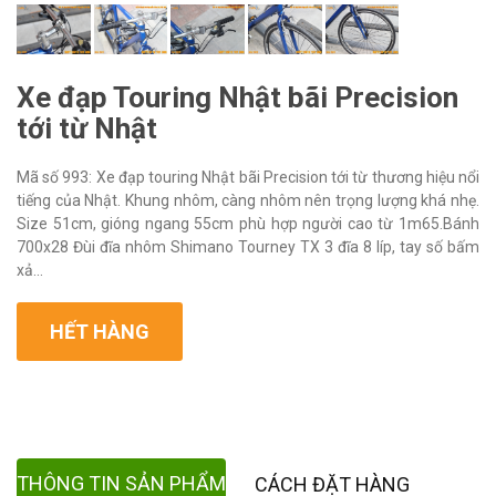
Xe đạp Touring Nhật bãi Precision
tới từ Nhật
Mã số 993: Xe đạp touring Nhật bãi Precision tới từ thương hiệu nổi
tiếng của Nhật. Khung nhôm, càng nhôm nên trọng lượng khá nhẹ.
Size 51cm, gióng ngang 55cm phù hợp người cao từ 1m65.Bánh
700x28 Đùi đĩa nhôm Shimano Tourney TX 3 đĩa 8 líp, tay số bấm
xả...
HẾT HÀNG
THÔNG TIN SẢN PHẨM
CÁCH ĐẶT HÀNG