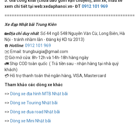
5. Giá công khai (chưa bao gồm vận chuyển), ảnh xe, mẫu xe
xem chi tiết tại web:xedaphanoi.vn- ĐT
0912 101 969
======================================================
Xe đạp Nhật bãi Trung Kiên
🏡
Địa chỉ duy nhất
: Số 44 ngõ 548 Nguyễn Văn Cừ, Long Biên, Hà
Nội - tránh nhầm lẫn - Đăng ký KD từ 2013)
☎️
Hotline
:
0912 101 969
✉️ Email: trungbuigia@gmail.com
⏰Giờ mở cửa: 8h-12h và 14h-18h hàng ngày
🚛 Ship COD toàn quốc ( Trả tiền sau - nhận hàng tại nhà quý
khách)
💳 Hỗ trợ thanh toán thẻ ngân hàng, VISA, Mastercard
Tham khảo các dòng xe khác
=>
Dòng xe địa hình MTB Nhật bãi
=>
Dòng xe Touring Nhật bãi
=>
Dòng xe đua road Nhật bãi
=>
Dòng xe Mini Nhật bãi