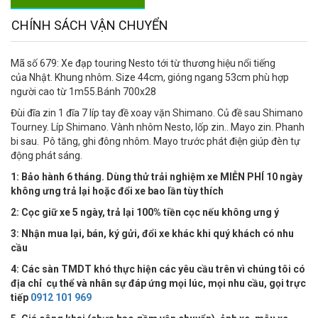
CHÍNH SÁCH VẬN CHUYỂN
Mã số 679: Xe đạp touring Nesto tới từ thương hiệu nổi tiếng
của Nhật. Khung nhôm. Size 44cm, gióng ngang 53cm phù hợp
người cao từ 1m55.Bánh 700x28
Đùi đĩa zin 1 đĩa 7 líp tay đề xoay vặn Shimano. Củ đề sau Shimano
Tourney. Líp Shimano. Vành nhôm Nesto, lốp zin.. Mayo zin. Phanh
bi sau. Pô tăng, ghi đông nhôm. Mayo trước phát điện giúp đèn tự
động phát sáng.
1: Bảo hành 6 tháng. Dùng thử trải nghiệm xe MIỄN PHÍ 10 ngày
không ưng trả lại hoặc đổi xe bao lần tùy thích
2: Cọc giữ xe 5 ngày, trả lại 100% tiền cọc nếu không ưng ý
3: Nhận mua lại, bán, ký gửi, đổi xe khác khi quý khách có nhu
cầu
4:
Các sàn TMDT khó thực hiện các yêu cầu trên vì chúng tôi có
địa chỉ cụ thể và nhân sự đáp ứng mọi lúc, mọi nhu cầu, gọi trực
tiếp
0912 101 969