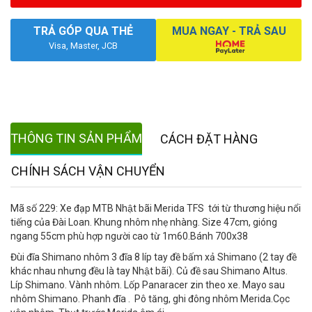
TRẢ GÓP QUA THẺ
MUA NGAY - TRẢ SAU
Visa, Master, JCB
THÔNG TIN SẢN PHẨM
CÁCH ĐẶT HÀNG
CHÍNH SÁCH VẬN CHUYỂN
Mã số 229: Xe đạp MTB Nhật bãi Merida TFS tới từ thương hiệu nổi
tiếng của Đài Loan. Khung nhôm nhẹ nhàng. Size 47cm, gióng
ngang 55cm phù hợp người cao từ 1m60.Bánh 700x38
Đùi đĩa Shimano nhôm 3 đĩa 8 líp tay đề bấm xả Shimano (2 tay đề
khác nhau nhưng đều là tay Nhật bãi). Củ đề sau Shimano Altus.
Líp Shimano. Vành nhôm. Lốp Panaracer zin theo xe. Mayo sau
nhôm Shimano. Phanh đĩa . Pô tăng, ghi đông nhôm Merida.Cọc