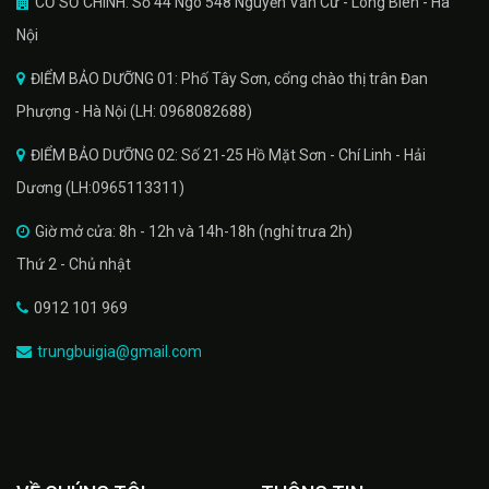
CƠ SỞ CHÍNH: Số 44 Ngõ 548 Nguyễn Văn Cừ - Long Biên - Hà
Nội
ĐIỂM BẢO DƯỠNG 01: Phố Tây Sơn, cổng chào thị trân Đan
Phượng - Hà Nội (LH: 0968082688)
ĐIỂM BẢO DƯỠNG 02: Số 21-25 Hồ Mặt Sơn - Chí Linh - Hải
Dương (LH:0965113311)
Giờ mở cửa: 8h - 12h và 14h-18h (nghỉ trưa 2h)
Thứ 2 - Chủ nhật
0912 101 969
trungbuigia@gmail.com