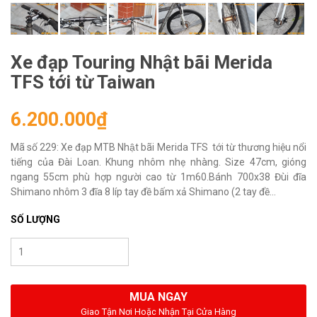
Xe đạp Touring Nhật bãi Merida
TFS tới từ Taiwan
6.200.000₫
Mã số 229: Xe đạp MTB Nhật bãi Merida TFS tới từ thương hiệu nổi
tiếng của Đài Loan. Khung nhôm nhẹ nhàng. Size 47cm, gióng
ngang 55cm phù hợp người cao từ 1m60.Bánh 700x38 Đùi đĩa
Shimano nhôm 3 đĩa 8 líp tay đề bấm xả Shimano (2 tay đề...
SỐ LƯỢNG
MUA NGAY
Giao Tận Nơi Hoặc Nhận Tại Cửa Hàng