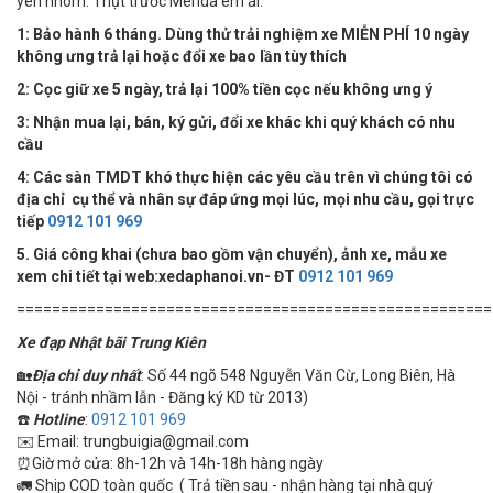
yên nhôm. Thụt trước Merida êm ái.
1: Bảo hành 6 tháng. Dùng thử trải nghiệm xe MIỄN PHÍ 10 ngày
không ưng trả lại hoặc đổi xe bao lần tùy thích
2: Cọc giữ xe 5 ngày, trả lại 100% tiền cọc nếu không ưng ý
3: Nhận mua lại, bán, ký gửi, đổi xe khác khi quý khách có nhu
cầu
4:
Các sàn TMDT khó thực hiện các yêu cầu trên vì chúng tôi có
địa chỉ cụ thể và nhân sự đáp ứng mọi lúc, mọi nhu cầu, gọi trực
tiếp
0912 101 969
5. Giá công khai (chưa bao gồm vận chuyển), ảnh xe, mẫu xe
xem chi tiết tại web:xedaphanoi.vn- ĐT
0912 101 969
======================================================
Xe đạp Nhật bãi Trung Kiên
🏡
Địa chỉ duy nhất
: Số 44 ngõ 548 Nguyễn Văn Cừ, Long Biên, Hà
Nội - tránh nhầm lẫn - Đăng ký KD từ 2013)
☎️
Hotline
:
0912 101 969
✉️ Email: trungbuigia@gmail.com
⏰Giờ mở cửa: 8h-12h và 14h-18h hàng ngày
🚛 Ship COD toàn quốc ( Trả tiền sau - nhận hàng tại nhà quý