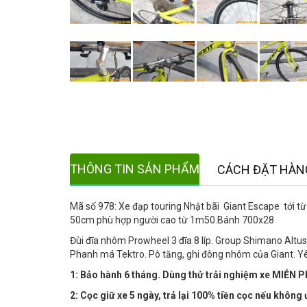
THÔNG TIN SẢN PHẨM
CÁCH ĐẶT HÀN
Mã số 978: Xe đạp touring Nhật bãi Giant Escape tới t
50cm phù hợp người cao từ 1m50.Bánh 700x28
Đùi đĩa nhôm Prowheel 3 đĩa 8 líp. Group Shimano Altu
Phanh má Tektro. Pô tăng, ghi đông nhôm của Giant. Yê
1: Bảo hành 6 tháng. Dùng thử trải nghiệm xe MIỄN PH
2: Cọc giữ xe 5 ngày, trả lại 100% tiền cọc nếu không 