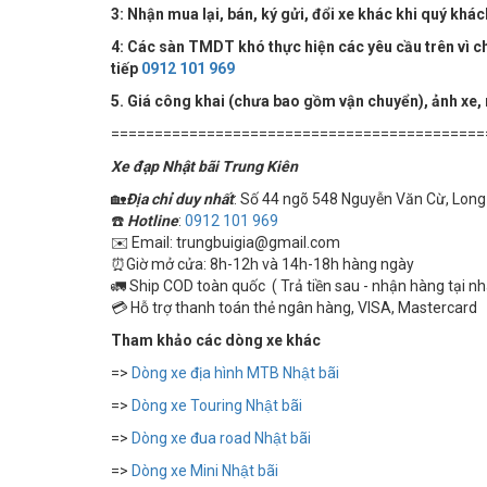
3: Nhận mua lại, bán, ký gửi, đổi xe khác khi quý khá
4:
Các sàn TMDT khó thực hiện các yêu cầu trên vì chú
tiếp
0912 101 969
5. Giá công khai (chưa bao gồm vận chuyển), ảnh xe,
===========================================
Xe đạp Nhật bãi Trung Kiên
🏡
Địa chỉ duy nhất
: Số 44 ngõ 548 Nguyễn Văn Cừ, Long 
☎️
Hotline
:
0912 101 969
✉️ Email: trungbuigia@gmail.com
⏰Giờ mở cửa: 8h-12h và 14h-18h hàng ngày
🚛 Ship COD toàn quốc ( Trả tiền sau - nhận hàng tại n
💳 Hỗ trợ thanh toán thẻ ngân hàng, VISA, Mastercard
Tham khảo các dòng xe khác
=>
Dòng xe địa hình MTB Nhật bãi
=>
Dòng xe Touring Nhật bãi
=>
Dòng xe đua road Nhật bãi
=>
Dòng xe Mini Nhật bãi