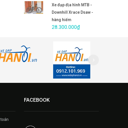
Xe đạp địa hình MTB -
Downhill Xrace Dsaw -
hàng hiếm
28.300.000₫
FACEBOOK
 toán