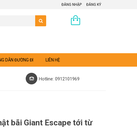
ĐĂNG NHẬP
ĐĂNG KÝ
0 sản phẩm
G DẪN ĐƯỜNG ĐI
LIÊN HỆ
Hotline: 0912101969
ật bãi Giant Escape tới từ