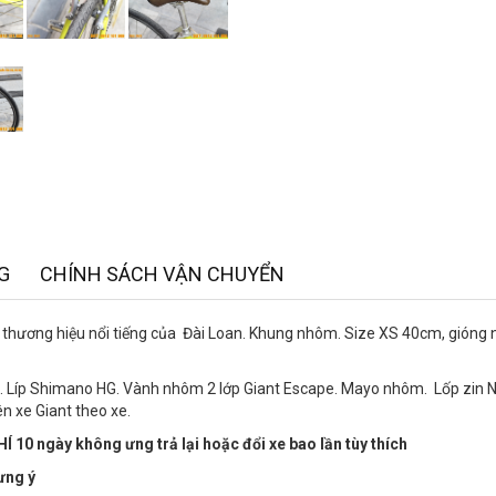
G
CHÍNH SÁCH VẬN CHUYỂN
ừ thương hiệu nổi tiếng của Đài Loan. Khung nhôm. Size XS 40cm, gióng
s. Líp Shimano HG. Vành nhôm 2 lớp Giant Escape. Mayo nhôm. Lốp zin N
n xe Giant theo xe.
Í 10 ngày không ưng trả lại hoặc đổi xe bao lần tùy thích
ưng ý