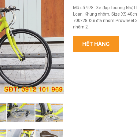
Mã số 978: Xe đạp touring Nhật 
Loan. Khung nhôm. Size XS 40cm, 
700x28 Đùi đĩa nhôm Prowheel 3 
nhôm 2...
HẾT HÀNG