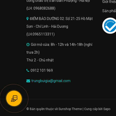
cổng chào thị trân Đan Phượng - Hà Nội
Giới thiệ
(LH: 0968082688)
Sản phâ
ĐIỂM BẢO DƯỠNG 02: Số 21-25 Hồ Mặt
Sơn - Chí Linh - Hải Dương
(LH:0965113311)
Giờ mở cửa: 8h - 12h và 14h-18h (nghỉ
trưa 2h)
Thứ 2 - Chủ nhật
0912 101 969
trungbuigia@gmail.com
© Bản quyền thuộc về Sunshop Theme | Cung cấp bởi Sapo