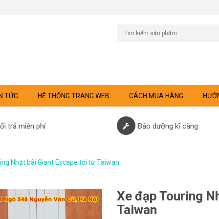
N TỨC
HỆ THỐNG TRANG WEB
CÁCH MUA HÀNG
HƯỚN
ổi trả miễn phí
Bảo dưỡng kĩ càng
ing Nhật bãi Giant Escape tới từ Taiwan
Xe đạp Touring Nh
Taiwan