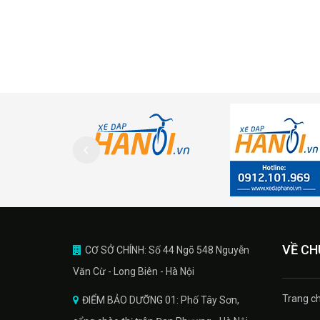
VỀ CH
CƠ SỞ CHÍNH: Số 44 Ngõ 548 Nguyễn
Văn Cừ - Long Biên - Hà Nội
Trang ch
ĐIỂM BẢO DƯỠNG 01: Phố Tây Sơn,