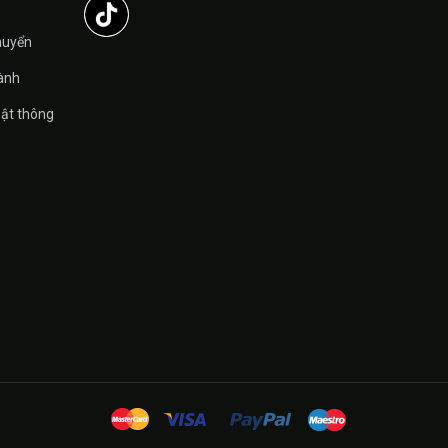
̉
huyển
ành
ật thông