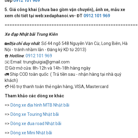
tiếp
0912 101 969
5. Giá công khai (chưa bao gồm vận chuyển), ảnh xe, mẫu xe
xem chi tiết tại web:xedaphanoi.vn- ĐT
0912 101 969
======================================================
Xe đạp Nhật bãi Trung Kiên
🏡
Địa chỉ duy nhất
: Số 44 ngõ 548 Nguyễn Văn Cừ, Long Biên, Hà
Nội - tránh nhầm lẫn - Đăng ký KD từ 2013)
☎️
Hotline
:
0912 101 969
✉️ Email: trungbuigia@gmail.com
⏰Giờ mở cửa: 8h-12h và 14h-18h hàng ngày
🚛 Ship COD toàn quốc ( Trả tiền sau - nhận hàng tại nhà quý
khách)
💳 Hỗ trợ thanh toán thẻ ngân hàng, VISA, Mastercard
Tham khảo các dòng xe khác
=>
Dòng xe địa hình MTB Nhật bãi
=>
Dòng xe Touring Nhật bãi
=>
Dòng xe đua road Nhật bãi
=>
Dòng xe Mini Nhật bãi