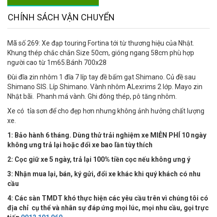
CHÍNH SÁCH VẬN CHUYỂN
Mã số 269: Xe đạp touring Fortina tới từ thương hiệu của Nhật.
Khung thép chắc chắn Size 50cm, gióng ngang 58cm phù hợp
người cao từ 1m65.Bánh 700x28
Đùi đĩa zin nhôm 1 đĩa 7 líp tay đề bấm gạt Shimano. Củ đề sau
Shimano SIS. Líp Shimano. Vành nhôm ALexrims 2 lớp. Mayo zin
Nhật bãi. Phanh má vành. Ghi đông thép, pô tăng nhôm.
Xe có tỉa sơn để cho đẹp hơn nhưng không ảnh hưởng chất lượng
xe.
1: Bảo hành 6 tháng. Dùng thử trải nghiệm xe MIỄN PHÍ 10 ngày
không ưng trả lại hoặc đổi xe bao lần tùy thích
2: Cọc giữ xe 5 ngày, trả lại 100% tiền cọc nếu không ưng ý
3: Nhận mua lại, bán, ký gửi, đổi xe khác khi quý khách có nhu
cầu
4:
Các sàn TMDT khó thực hiện các yêu cầu trên vì chúng tôi có
địa chỉ cụ thể và nhân sự đáp ứng mọi lúc, mọi nhu cầu, gọi trực