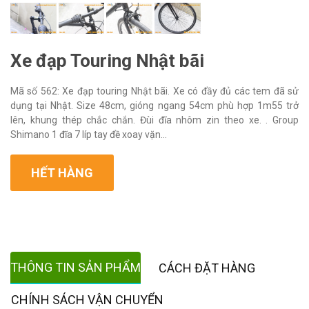
Xe đạp Touring Nhật bãi
Mã số 562: Xe đạp touring Nhật bãi. Xe có đầy đủ các tem đã sử
dụng tại Nhật. Size 48cm, gióng ngang 54cm phù hợp 1m55 trở
lên, khung thép chắc chắn. Đùi đĩa nhôm zin theo xe. . Group
Shimano 1 đĩa 7 líp tay đề xoay vặn...
HẾT HÀNG
THÔNG TIN SẢN PHẨM
CÁCH ĐẶT HÀNG
CHÍNH SÁCH VẬN CHUYỂN