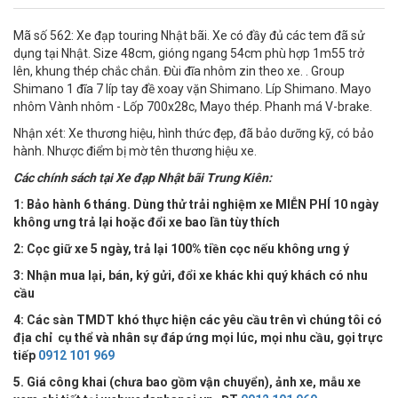
Mã số 562: Xe đạp touring Nhật bãi. Xe có đầy đủ các tem đã sử
dụng tại Nhật. Size 48cm, gióng ngang 54cm phù hợp 1m55 trở
lên, khung thép chắc chắn. Đùi đĩa nhôm zin theo xe. . Group
Shimano 1 đĩa 7 líp tay đề xoay vặn Shimano. Líp Shimano. Mayo
nhôm Vành nhôm - Lốp 700x28c, Mayo thép. Phanh má V-brake.
Nhận xét: Xe thương hiệu, hình thức đẹp, đã bảo dưỡng kỹ, có bảo
hành. Nhược điểm bị mờ tên thương hiệu xe.
Các chính sách tại Xe đạp Nhật bãi Trung Kiên:
1: Bảo hành 6 tháng. Dùng thử trải nghiệm xe MIỄN PHÍ 10 ngày
không ưng trả lại hoặc đổi xe bao lần tùy thích
2: Cọc giữ xe 5 ngày, trả lại 100% tiền cọc nếu không ưng ý
3: Nhận mua lại, bán, ký gửi, đổi xe khác khi quý khách có nhu
cầu
4:
Các sàn TMDT khó thực hiện các yêu cầu trên vì chúng tôi có
địa chỉ cụ thể và nhân sự đáp ứng mọi lúc, mọi nhu cầu, gọi trực
tiếp
0912 101 969
5. Giá công khai (chưa bao gồm vận chuyển), ảnh xe, mẫu xe