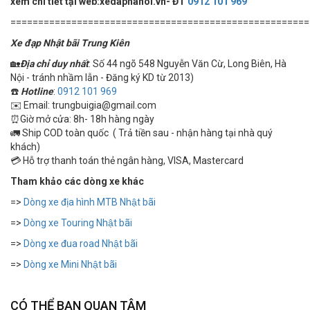
xem chi tiết tại web:xedaphanoi.vn- ĐT
0912 101 969
======================================================
Xe đạp Nhật bãi Trung Kiên
🏡
Địa chỉ duy nhất
: Số 44 ngõ 548 Nguyễn Văn Cừ, Long Biên, Hà
Nội - tránh nhầm lẫn - Đăng ký KD từ 2013)
☎️
Hotline
:
0912 101 969
✉️ Email: trungbuigia@gmail.com
⏰Giờ mở cửa: 8h- 18h hàng ngày
🚛 Ship COD toàn quốc ( Trả tiền sau - nhận hàng tại nhà quý
khách)
💳 Hỗ trợ thanh toán thẻ ngân hàng, VISA, Mastercard
Tham khảo các dòng xe khác
=>
Dòng xe địa hình MTB Nhật bãi
=>
Dòng xe Touring Nhật bãi
=>
Dòng xe đua road Nhật bãi
=>
Dòng xe Mini Nhật bãi
CÓ THỂ BẠN QUAN TÂM