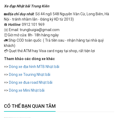
Xe đạp Nhật bãi Trung Kiên
🏡
Địa chỉ duy nhất
: Số 44 ngõ 548 Nguyễn Văn Cừ, Long Biên, Hà
Nội - tránh nhầm lẫn - Đăng ký KD từ 2013)
☎️
Hotline
: 0912 101 969
✉️ Email: trungbuigia@gmail.com
⏰Giờ mở cửa: 8h- 18h hàng ngày
🚛 Ship COD toàn quốc ( Trả tiền sau - nhận hàng tại nhà quý
khách)
💳 Quẹt thẻ ATM hay Visa card ngay tại shop, rất tiện lợi
Tham khảo các dòng xe khác
=>
Dòng xe địa hình MTB Nhật bãi
=>
Dòng xe Touring Nhật bãi
=>
Dòng xe đua road Nhật bãi
=>
Dòng xe Mini Nhật bãi
CÓ THỂ BẠN QUAN TÂM