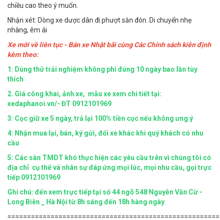
chiều cao theo ý muốn.
Nhận xét: Dòng xe dược dân đi phượt săn đón. Di chuyển nhẹ
nhàng, êm ái
Xe mới về liên tục - Bán xe Nhật bãi cùng Các Chính sách kiên định
kèm theo:
1: Dùng thử trải nghiệm không phí đúng 10 ngày bao lần tùy
thích
2.
Giá công khai, ảnh xe, mẫu xe xem chi tiết tại:
xedaphanoi.vn/- ĐT 0912101969
3: Cọc giữ xe 5 ngày, trả lại 100% tiền cọc nếu không ưng ý
4: Nhận mua lại, bán, ký gửi, đổi xe khác khi quý khách có nhu
cầu
5:
Các sàn TMDT khó thực hiện các yêu cầu trên vì chúng tôi có
địa chỉ cụ thể và nhân sự đáp ứng mọi lúc, mọi nhu cầu, gọi trực
tiếp 0912101969
Ghi chú: đến xem trực tiếp tại số 44 ngõ 548 Nguyễn Văn Cừ -
Long Biên _ Hà Nội từ 8h sáng đến 18h hàng ngày
======================================================