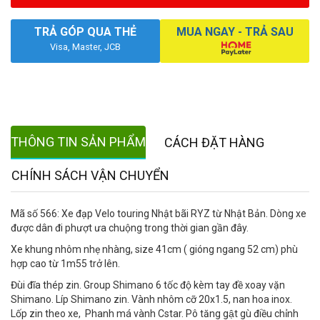
TRẢ GÓP QUA THẺ
MUA NGAY - TRẢ SAU
Visa, Master, JCB
THÔNG TIN SẢN PHẨM
CÁCH ĐẶT HÀNG
CHÍNH SÁCH VẬN CHUYỂN
Mã số 566: Xe đạp Velo touring Nhật bãi RYZ từ Nhật Bản. Dòng xe
được dân đi phượt ưa chuộng trong thời gian gần đây.
Xe khung nhôm nhẹ nhàng, size 41cm ( gióng ngang 52 cm) phù
hợp cao từ 1m55 trở lên.
Đùi đĩa thép zin. Group Shimano 6 tốc độ kèm tay đề xoay vặn
Shimano. Líp Shimano zin. Vành nhôm cỡ 20x1.5, nan hoa inox.
Lốp zin theo xe, Phanh má vành Cstar. Pô tăng gật gù điều chỉnh