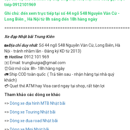
tiếp 0912101969
Ghi chú: đến xem trực tiếp tại số 44 ngõ 548 Nguyễn Văn Cừ -
Long Biên _ Hà Nội từ 8h sáng đến 18h hàng ngày
======================================================
Xe đạp Nhật bãi Trung Kiên
🏡
Địa chỉ duy nhất
: Số 44 ngõ 548 Nguyễn Văn Cừ, Long Biên, Hà
Nội - tránh nhầm lẫn - Đăng ký KD từ 2013)
☎️
Hotline
: 0912 101 969
✉️ Email: trungbuigia@gmail.com
⏰Giờ mở cửa: 8h- 18h hàng ngày
🚛 Ship COD toàn quốc ( Trả tiền sau - nhận hàng tại nhà quý
khách)
💳 Quẹt thẻ ATM hay Visa card ngay tại shop, rất tiện lợi
Tham khảo các dòng xe khác
=>
Dòng xe địa hình MTB Nhật bãi
=>
Dòng xe Touring Nhật bãi
=>
Dòng xe đua road Nhật bãi
=>
Dòng xe Mini Nhật bãi