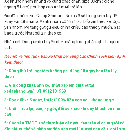
Xe khung nhôm nhưng vô cùng chắc chăn, size 39cm ( gióng
ngang 51 cm) phù hợp cao từ 1m40 trở lên.
Đùi đĩa nhôm zin. Group Shimano Nexus 3 số trong kèm tay đề
xoay vặn Shimano. Vành nhôm cỡ 18x1.75. Lốp zin theo xe. Cọc
yên nhôm. Pô tăng gật gù điều chỉnh chiều cao theo ý muốn. Gác
baga trước Nhật bãi zin theo xe.
Nhận xét: Dòng xe di chuyển nhẹ nhàng trong phố, nghịch ngợm
cafe
Xe mới về liên tục - Bán xe Nhật bãi cùng Các Chính sách kiên định
kèm theo:
1: Dùng thử trải nghiệm không phí đúng 10 ngày bao lần tùy
thích
2.
Giá công khai, ảnh xe, mẫu xe xem chi tiết tại:
xedaphanoi.vn/- ĐT 0912101969
3: Cọc giữ xe 5 ngày, trả lại 100% tiền cọc nếu không ưng ý
4: Nhận mua lại, bán, ký gửi, đổi xe khác khi quý khách có nhu
cầu
5:
Các sàn TMDT khó thực hiện các yêu cầu trên vì chúng tôi có
địa chỉ cụ thể và nhân sự đáp ứng mọi lúc, mọi nhu cầu, gọi trực