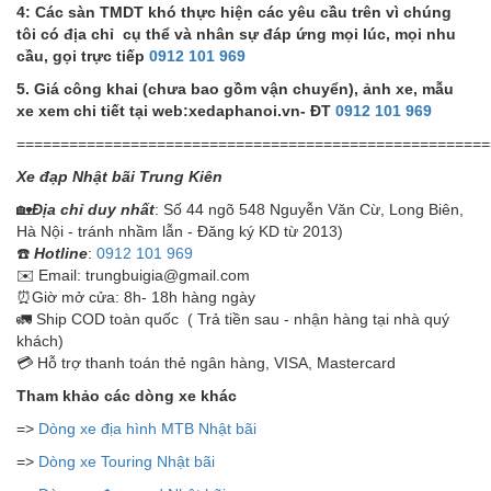
4:
Các sàn TMDT khó thực hiện các yêu cầu trên vì chúng
tôi có địa chỉ cụ thể và nhân sự đáp ứng mọi lúc, mọi nhu
cầu, gọi trực tiếp
0912 101 969
5. Giá công khai (chưa bao gồm vận chuyển), ảnh xe, mẫu
xe xem chi tiết tại web:xedaphanoi.vn- ĐT
0912 101 969
======================================================
Xe đạp Nhật bãi Trung Kiên
🏡
Địa chỉ duy nhất
: Số 44 ngõ 548 Nguyễn Văn Cừ, Long Biên,
Hà Nội - tránh nhầm lẫn - Đăng ký KD từ 2013)
☎️
Hotline
:
0912 101 969
✉️ Email: trungbuigia@gmail.com
⏰Giờ mở cửa: 8h- 18h hàng ngày
🚛 Ship COD toàn quốc ( Trả tiền sau - nhận hàng tại nhà quý
khách)
💳 Hỗ trợ thanh toán thẻ ngân hàng, VISA, Mastercard
Tham khảo các dòng xe khác
=>
Dòng xe địa hình MTB Nhật bãi
=>
Dòng xe Touring Nhật bãi