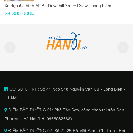
Xe đạp địa hình MTB - Downhill Xrace Dsaw - hàng hiếm
28.300.000₫
CƠ SỞ CHÍNH: Số 44 Ngõ 548 Nguyễn Văn Cừ - Long Biên -
Hà Nội
ĐIỂM BẢO DƯỠNG 01: Phố Tây Sơn, cổng chào thị trân Đan
Phượng - Hà Nội (LH: 0968082688)
ĐIỂM BẢO DƯỠNG 02: Số 21-25 Hồ Mặt Sơn - Chí Linh - Hải