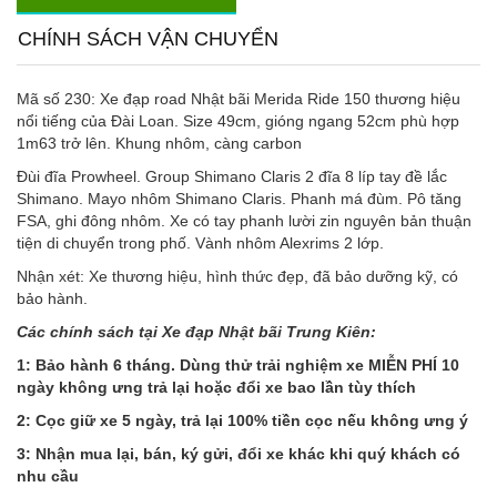
CHÍNH SÁCH VẬN CHUYỂN
Mã số 230: Xe đạp road Nhật bãi Merida Ride 150 thương hiệu
nổi tiếng của Đài Loan. Size 49cm, gióng ngang 52cm phù hợp
1m63 trở lên. Khung nhôm, càng carbon
Đùi đĩa Prowheel. Group Shimano Claris 2 đĩa 8 líp tay đề lắc
Shimano. Mayo nhôm Shimano Claris. Phanh má đùm. Pô tăng
FSA, ghi đông nhôm. Xe có tay phanh lười zin nguyên bản thuận
tiện di chuyển trong phố. Vành nhôm Alexrims 2 lớp.
Nhận xét: Xe thương hiệu, hình thức đẹp, đã bảo dưỡng kỹ, có
bảo hành.
Các chính sách tại Xe đạp Nhật bãi Trung Kiên:
1: Bảo hành 6 tháng. Dùng thử trải nghiệm xe MIỄN PHÍ 10
ngày không ưng trả lại hoặc đổi xe bao lần tùy thích
2: Cọc giữ xe 5 ngày, trả lại 100% tiền cọc nếu không ưng ý
3: Nhận mua lại, bán, ký gửi, đổi xe khác khi quý khách có
nhu cầu