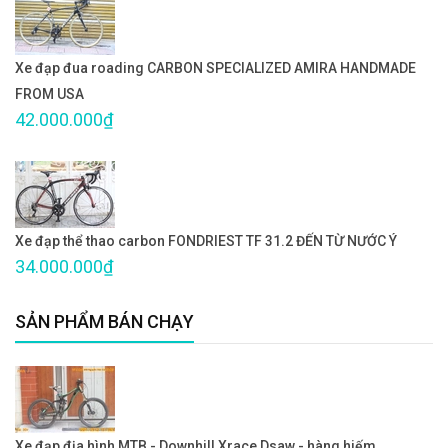
Xe đạp đua roading CARBON SPECIALIZED AMIRA HANDMADE
FROM USA
42.000.000₫
Xe đạp thể thao carbon FONDRIEST TF 31.2 ĐẾN TỪ NƯỚC Ý
34.000.000₫
SẢN PHẨM BÁN CHẠY
Xe đạp địa hình MTB - Downhill Xrace Dsaw - hàng hiếm