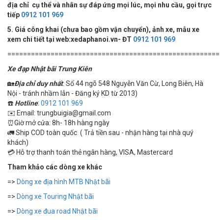
địa chỉ cụ thể và nhân sự đáp ứng mọi lúc, mọi nhu cầu, gọi trực
tiếp
0912 101 969
5. Giá công khai (chưa bao gồm vận chuyển), ảnh xe, mẫu xe
xem chi tiết tại web:xedaphanoi.vn- ĐT
0912 101 969
======================================================
Xe đạp Nhật bãi Trung Kiên
🏡
Địa chỉ duy nhất
: Số 44 ngõ 548 Nguyễn Văn Cừ, Long Biên, Hà
Nội - tránh nhầm lẫn - Đăng ký KD từ 2013)
☎️
Hotline
:
0912 101 969
✉️ Email: trungbuigia@gmail.com
⏰Giờ mở cửa: 8h- 18h hàng ngày
🚛 Ship COD toàn quốc ( Trả tiền sau - nhận hàng tại nhà quý
khách)
💳 Hỗ trợ thanh toán thẻ ngân hàng, VISA, Mastercard
Tham khảo các dòng xe khác
=>
Dòng xe địa hình MTB Nhật bãi
=>
Dòng xe Touring Nhật bãi
=>
Dòng xe đua road Nhật bãi