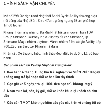
CHÍNH SÁCH VẬN CHUYỂN
Mã số 298: Xe đạp road Nhật bãi Asahi Cycle Ability thương hiệu
nổi tiếng của Nhật Bản. Size 47cm, gióng ngang 53cm phù hợp
1m60 trở lên
Khung nhôm nhẹ nhàng. Đùi đĩa Nhật bãi zin nguyên bản TOP.
Group Shimano Tourney 2 đĩa 7 líp tay đề kéo Shimano, líp
Shimano. Mayo nhôm Joytech Vành nhôm 2 lớp xé gió Ability. Lốp
700x28c zin theo xe. Phanh má đùm.
Nhận xét: Xe thương hiệu, hình thức đẹp, đã bảo dưỡng kỹ, có bảo
hành.
Các chính sách tại Xe đạp Nhật bãi Trung Kiên:
1: Bảo hành 6 tháng. Dùng thử trải nghiệm xe MIỄN PHÍ 10 ngày
không ưng trả lại hoặc đổi xe bao lần tùy thích
2: Cọc giữ xe 5 ngày, trả lại 100% tiền cọc nếu không ưng ý
3: Nhận mua lại, bán, ký gửi, đổi xe khác khi quý khách có nhu
cầu
4:
Các sàn TMDT khó thực hiện các yêu cầu trên vì chúng tôi có