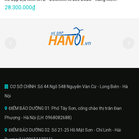
28.300.000₫
CƠ SỞ CHÍNH: Số 44 Ngõ 548 Nguyễn Văn Cừ - Long Biên - Hà
Nội
ĐIỂM BẢO DƯỠNG 01: Phố Tây Sơn, cổng chào thị trân Đan
Phượng - Hà Nội (LH: 0968082688)
ĐIỂM BẢO DƯỠNG 02: Số 21-25 Hồ Mặt Sơn - Chí Linh - Hải